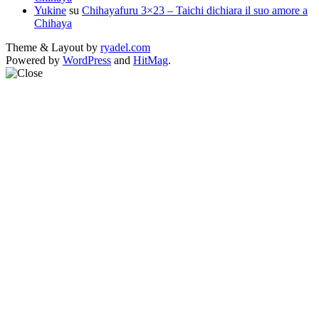
Yukine
su
Chihayafuru 3×23 – Taichi dichiara il suo amore a
Chihaya
Theme & Layout by
ryadel.com
Powered by
WordPress
and
HitMag
.