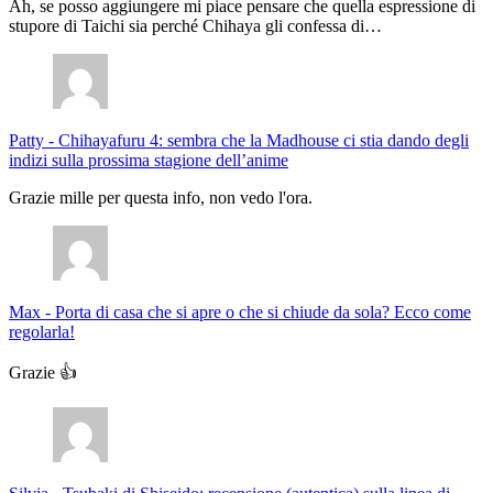
Ah, se posso aggiungere mi piace pensare che quella espressione di
stupore di Taichi sia perché Chihaya gli confessa di…
Patty
-
Chihayafuru 4: sembra che la Madhouse ci stia dando degli
indizi sulla prossima stagione dell’anime
Grazie mille per questa info, non vedo l'ora.
Max
-
Porta di casa che si apre o che si chiude da sola? Ecco come
regolarla!
Grazie 👍