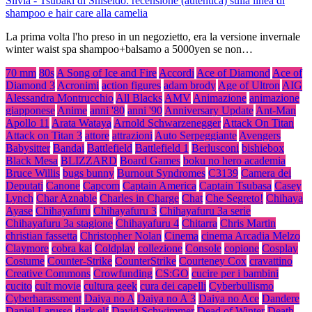
Silvia
-
Tsubaki di Shiseido: recensione (autentica) sulla linea di
shampoo e hair care alla camelia
La prima volta l'ho preso in un negozietto, era la versione invernale
winter waist spa shampoo+balsamo a 5000yen se non…
70 mm
80s
A Song of Ice and Fire
Accordi
Ace of Diamond
Ace of
Diamond 3
Acronimi
action figures
adam brody
Age of Ultron
AIG
Alessandra Montrucchio
All Blacks
AMV
Animazione
animazione
giapponese
Anime
anni '80
anni '90
Anniversary Update
Ant-Man
Apollo 11
Arata Wataya
Arnold Schwarzenegger
Attack On Titan
Attack on Titan 3
attore
attrazioni
Auto Serpeggiante
Avengers
Babysitter
Bandai
Battlefield
Battlefield 1
Berlusconi
bishiebox
Black Mesa
BLIZZARD
Board Games
boku no hero academia
Bruce Willis
bugs bunny
Burnout Syndromes
C3139
Camera dei
Deputati
Canone
Capcom
Captain America
Captain Tsubasa
Casey
Lynch
Char Aznable
Charles in Charge
Chat
Che Segreto!
Chihaya
Ayase
Chihayafuru
Chihayafuru 3
Chihayafuru 3a serie
Chihayafuru 3a stagione
Chihayafuru 4
Chitarra
Chris Martin
christian fassetta
Christopher Nolan
Cinema
cinema Arcadia Melzo
Claymore
cobra kai
Coldplay
collezione
Console
copione
Cosplay
Costume
Counter-Strike
CounterStrike
Courteney Cox
cravattino
Creative Commons
Crowfunding
CS:GO
cucire per i bambini
cucito
cult movie
cultura geek
cura dei capelli
Cyberbullismo
Cyberharassment
Daiya no A
Daiya no A 3
Daiya no Ace
Dandere
Daniel Larusso
dark elf
David Schwimmer
Dead of Winter
Death