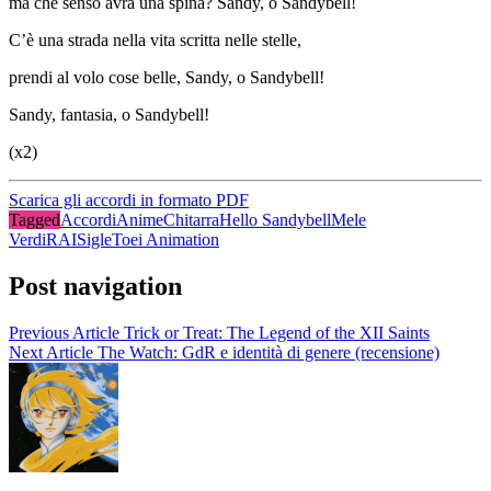
ma che senso a
vrà una spina?
Sandy, o Sandy
bell!
C’è una strada
nella vita
scritta nelle
stelle,
prendi al volo
cose belle,
Sandy, o Sandy
bell!
Sandy, fanta
sia, o Sandy
bell!
(x2)
Scarica gli accordi in formato PDF
Tagged
Accordi
Anime
Chitarra
Hello Sandybell
Mele
Verdi
RAI
Sigle
Toei Animation
Post navigation
Previous Article
Trick or Treat: The Legend of the XII Saints
Next Article
The Watch: GdR e identità di genere (recensione)