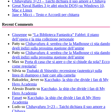
Chihayafuru 3×23 – Taichi dichiara il suo amore a Chihaya
Great Naval Battles 3 (e altri giochi DOS) su Windows 10,
Mac e Linux
Jane e Micci – Testo e Accordi per chitarra
Recent Comments
Giuseppe
su
“La Biblioteca Fantastica” Fabbri: il piano
dell’opera e la mia collezione personale
Patty
su
Chihayafuru 4: sembra che la Madhouse ci stia dando
degli indizi sulla prossima stagione dell’anime
Patty
su
Chihayafuru 4: sembra che la Madhouse ci stia dando
degli indizi sulla prossima stagione dell’anime
Max
su
Porta di casa che si apre o che si chiude da sola? Ecco
come regolarla!
Silvia
su
Tsubaki di Shiseido: recensione (autentica) sulla
linea di shampoo e hair care alla camelia
Bakudeku_4ever
su
Kacchako, la ship che divide i fan di My
Hero Academia
Alessio Boarin
su
Kacchako, la ship che divide i fan di My
Hero Academia
Fanart
su
Kacchako, la ship che divide i fan di My Hero
Academia
Ludo
su
Chihayafuru 3×23 – Taichi dichiara il suo amore a
Chihaya