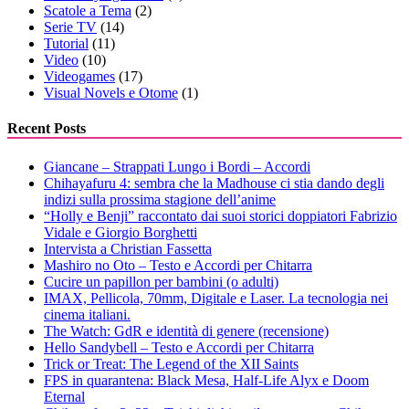
Scatole a Tema
(2)
Serie TV
(14)
Tutorial
(11)
Video
(10)
Videogames
(17)
Visual Novels e Otome
(1)
Recent Posts
Giancane – Strappati Lungo i Bordi – Accordi
Chihayafuru 4: sembra che la Madhouse ci stia dando degli
indizi sulla prossima stagione dell’anime
“Holly e Benji” raccontato dai suoi storici doppiatori Fabrizio
Vidale e Giorgio Borghetti
Intervista a Christian Fassetta
Mashiro no Oto – Testo e Accordi per Chitarra
Cucire un papillon per bambini (o adulti)
IMAX, Pellicola, 70mm, Digitale e Laser. La tecnologia nei
cinema italiani.
The Watch: GdR e identità di genere (recensione)
Hello Sandybell – Testo e Accordi per Chitarra
Trick or Treat: The Legend of the XII Saints
FPS in quarantena: Black Mesa, Half-Life Alyx e Doom
Eternal