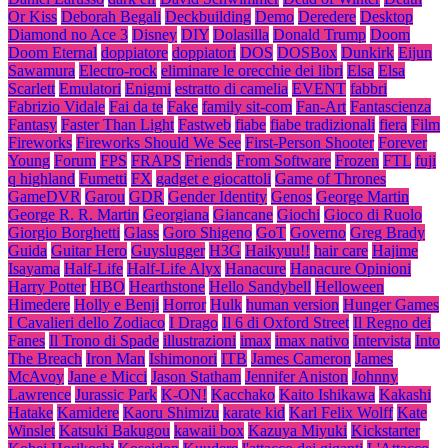
Or Kiss
Deborah Begali
Deckbuilding
Demo
Deredere
Desktop
Diamond no Ace 3
Disney
DIY
Dolasilla
Donald Trump
Doom
Doom Eternal
doppiatore
doppiatori
DOS
DOSBox
Dunkirk
Eijun
Sawamura
Electro-rock
eliminare le orecchie dei libri
Elsa
Elsa
Scarlett
Emulatori
Enigmi
estratto di camelia
EVENT
fabbri
Fabrizio Vidale
Fai da te
Fake
family sit-com
Fan-Art
Fantascienza
Fantasy
Faster Than Light
Fastweb
fiabe
fiabe tradizionali
fiera
Film
Fireworks
Fireworks Should We See
First-Person Shooter
Forever
Young
Forum
FPS
FRAPS
Friends
From Software
Frozen
FTL
fuji
q highland
Fumetti
FX
gadget e giocattoli
Game of Thrones
GameDVR
Garou
GDR
Gender Identity
Genos
George Martin
George R. R. Martin
Georgiana
Giancane
Giochi
Gioco di Ruolo
Giorgio Borghetti
Glass
Goro Shigeno
GoT
Governo
Greg Brady
Guida
Guitar Hero
Guyslugger
H3G
Haikyuu!!
hair care
Hajime
Isayama
Half-Life
Half-Life Alyx
Hanacure
Hanacure Opinioni
Harry Potter
HBO
Hearthstone
Hello Sandybell
Helloween
Himedere
Holly e Benji
Horror
Hulk
human version
Hunger Games
I Cavalieri dello Zodiaco
I Drago
Il 6 di Oxford Street
Il Regno dei
Fanes
Il Trono di Spade
illustrazioni
imax
imax nativo
Intervista
Into
The Breach
Iron Man
Ishimonori
ITB
James Cameron
James
McAvoy
Jane e Micci
Jason Statham
Jennifer Aniston
Johnny
Lawrence
Jurassic Park
K-ON!
Kacchako
Kaito Ishikawa
Kakashi
Hatake
Kamidere
Kaoru Shimizu
karate kid
Karl Felix Wolff
Kate
Winslet
Katsuki Bakugou
kawaii box
Kazuya Miyuki
Kickstarter