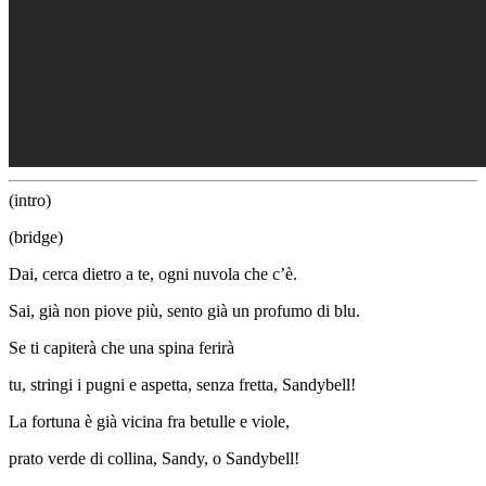
(intro)
(bridge)
Dai, cerca dietro a
te, ogni
nuvola che
c’è.
Sai, già non piove
più, sento
già un pro
fumo di
blu.
Se ti capite
rà che una
spina feri
rà
tu, stringi i pugni e as
petta, senza
fretta, Sandy
bell!
La fortuna è
già vicina
fra betulle e
viole,
prato verde
di collina,
Sandy, o Sandy
bell!