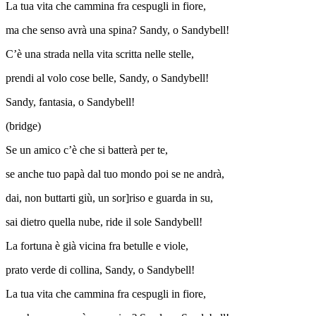
La tua vita
che cammina
fra cespugli in
fiore,
ma che senso a
vrà una spina?
Sandy, o Sandy
bell!
C’è una strada
nella vita
scritta nelle
stelle,
prendi al volo
cose belle,
Sandy, o Sandy
bell!
Sandy, fanta
sia, o Sandy
bell!
(bridge)
Se un amico
c’è che si
batterà per
te,
se anche tuo pa
pà dal tuo
mondo
poi se ne an
drà,
dai, non buttarti
giù, un sor
]riso e guarda in
su,
sai dietro quella
nube, ride il
sole Sandy
bell!
La fortuna è
già vicina
fra betulle e
viole,
prato verde
di collina,
Sandy, o Sandy
bell!
La tua vita
che cammina
fra cespugli in
fiore,