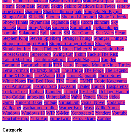
Italia
Samuel L. Jackson
Sasurai No Taiyo
scatole a sorpesa
scatole
a tema
Scott Baio
Seiyuu
Sekiro
Sekiro Shadows Die Twice
serie tv
serie tv cult
shampoo
Shark l'ultimo squalo
Shingeki No Kyojin
Shingo Araki
Shiseido
Shonen
Shotaro Ishimonori
Shoto Todoroki
Shoyo Hinata
Shyamalan
Siglandia
Sigle
sitcom
skincare
Sky
Società
solari
Sony Vegas
sorceress
Soundtrack
spettacolo per
bambini
Splatoon 2
Split
spot tv
SSI
Star Comics
Star Wars
Steam
Stephen King
Steven Spielberg
Stranger Things
Stranger Things 2
Strappare Lungo i Bordi
Strappati Lungo i Bordi
Strategic
Simulation Inc.
Street Fighter 5
Street Fighter V
subscription box
Subset Games
Superobots
Swing Car
T-shirt
Tackle The Risk
Taichi Mashima
Takahiro Sakurai
Takashi Nagasaki
Tangled
Tarantino
Tartarughe ninja
TBS
teatro
Teenage Mutant Ninja Turtles
Terra Formars
the brady bunch
The Bridge
The Forge
The Legend
of the XII Saints
The Watch
Thor
Thor: Ragnarok
Those Snow
White Notes
Tigi Bed Head
TIM
Titanic
TMNT
Tobio Kageyama
Toei Animation
Toshiya Sato
Toyissimi
Trailer
Trailers
Trasparenza
Trick or Treat
Tsubaki
Tsundere
Tutorial
TV-Pedia
Uchiage Hanabi
Ugo Caldari
unboxing
Unbreakable
Valve
Vegeta
Video
video
games
Vincent Baker
vintage
VirtualDub
Visual Novel
Vodafone
Wallpaper
warhammer online
Warner Bros
Waso
Willie Aames
Windows
Windows 10
WIP
X-Men
Xenogears 2
Yandere
Youtube
YouTube-mp3
Yuki Kaji
yume twins
ZeroCalcare
Zombie
Categorie