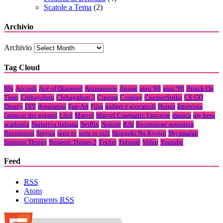
Scatole a Tema
(2)
Archivio
Archivio
Tag Cloud
80s
Accordi
Ace of Diamond
Animazione
Anime
anni '80
anni '90
Attack On
Titan
Chihayafuru
Chihayafuru 3
Cinema
Cosplay
CounterStrike
CS:GO
Disney
DIY
doppiatori
Fan-Art
Film
gadget e giocattoli
Horror
Intervista
l'attacco dei giganti
Libri
Marvel
Marvel Cinematic Universe
musica
my hero
academia
Narrativa italiana
Netflix
Notizie
RAI
Recensione autentica
Recensioni
Seiyuu
serie tv
serie tv cult
Shingeki No Kyojin
Shyamalan
Stranger Things
Stranger Things 2
Trailer
Tutorial
Video
Youtube
Feed
RSS
Atom
Comments
RSS