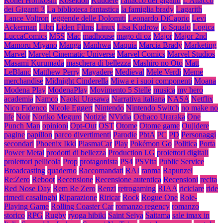
Kohei Horikoshi
Koseidon
Kuudere
l'attacco dei giganti
L'Attacco
dei Giganti 3
La biblioteca fantastica
la famiglia brady
Lagarith
Lance Voltron
leggende delle Dolomiti
Leonardo DiCaprio
Levi
Ackerman
Libri
Liden Films
Linux
Lisa Kudrow
lo Squalo
Logica
LuccaComics
M5S
Mac
madhouse
mago di oz
Major
Major 2nd
Mamoru Miyano
Manga
Manhwa
Maquia
Marcia Brady
Marketing
Marvel
Marvel Cinematic Universe
Marvel Comics
Marvel Studios
Masami Kurumada
maschera di bellezza
Mashiro no Oto
Matt
LeBlanc
Matthew Perry
Mayadere
Medieval
Mele Verdi
Meme
merchandise
Midnight Cinderella
Miwa e i suoi componenti
Moana
Modena Play
ModenaPlay
Movimento 5 Stelle
musica
my hero
academia
Namco
Naoki Urasawa
Narrativa italiana
NASA
Netflix
Nico Fidenco
Nicole Eggert
Nintendo
Nintendo Switch
no make no
life
Noir
Noriko Meguro
Notizie
NVidia
Ochaco Uraraka
One
Punch Man
opinioni
Opt-Out
OST
Otome
Otome game
Oujidere
pagine
papillon
parco divertimenti
Parodie
PbtA
PC
PD
Personaggi
secondari
Phoenix Ikki
PlasmaCar
Play
Pokémon Go
Politica
Porta
Power Metal
prodotti di bellezza
Production I.G
proiettori digitali
proiettori pellicola
Prop
protagonista
PS4
PSVita
Public Service
Broadcasting
quaderno
Raccomandati
RAI
ranma
Rapunzel
Re:Zero
Reboot
Recensione
Recensione autentica
Recensioni
recita
Red Nose Day
Rem Re Zero
Renzi
retrogaming
RIAA
riciclare
ride
rimedi casalinghi
Riparazione
Riricar
Rock
Rogue One
Role-
Playing Game
Rolling Coaster Car
romanzo regency
romanzo
storico
RPG
Rugby
ryoga hibiki
Saint Seiya
Saitama
sale imax in