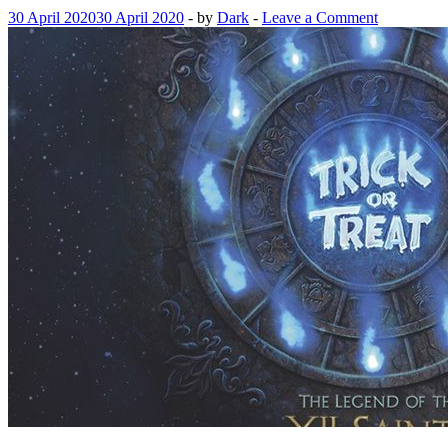
30 April 2020
30 April 2020
-
by
Dark
-
Leave a Comment