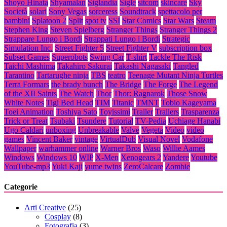
Shoyo Hinata
Shyamalan
Siglandia
Sigle
sitcom
skincare
Sky
Società
solari
Sony Vegas
sorceress
Soundtrack
spettacolo per
bambini
Splatoon 2
Split
spot tv
SSI
Star Comics
Star Wars
Steam
Stephen King
Steven Spielberg
Stranger Things
Stranger Things 2
Strappare Lungo i Bordi
Strappati Lungo i Bordi
Strategic
Simulation Inc.
Street Fighter 5
Street Fighter V
subscription box
Subset Games
Superobots
Swing Car
T-shirt
Tackle The Risk
Taichi Mashima
Takahiro Sakurai
Takashi Nagasaki
Tangled
Tarantino
Tartarughe ninja
TBS
teatro
Teenage Mutant Ninja Turtles
Terra Formars
the brady bunch
The Bridge
The Forge
The Legend
of the XII Saints
The Watch
Thor
Thor: Ragnarok
Those Snow
White Notes
Tigi Bed Head
TIM
Titanic
TMNT
Tobio Kageyama
Toei Animation
Toshiya Sato
Toyissimi
Trailer
Trailers
Trasparenza
Trick or Treat
Tsubaki
Tsundere
Tutorial
TV-Pedia
Uchiage Hanabi
Ugo Caldari
unboxing
Unbreakable
Valve
Vegeta
Video
video
games
Vincent Baker
vintage
VirtualDub
Visual Novel
Vodafone
Wallpaper
warhammer online
Warner Bros
Waso
Willie Aames
Windows
Windows 10
WIP
X-Men
Xenogears 2
Yandere
Youtube
YouTube-mp3
Yuki Kaji
yume twins
ZeroCalcare
Zombie
Categorie
Arti Creative
(25)
Cosplay
(8)
Fotografia
(3)