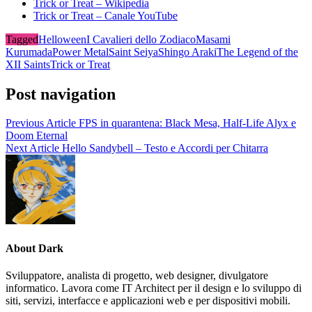
Trick or Treat – Wikipedia
Trick or Treat – Canale YouTube
Tagged
Helloween
I Cavalieri dello Zodiaco
Masami
Kurumada
Power Metal
Saint Seiya
Shingo Araki
The Legend of the
XII Saints
Trick or Treat
Post navigation
Previous Article
FPS in quarantena: Black Mesa, Half-Life Alyx e
Doom Eternal
Next Article
Hello Sandybell – Testo e Accordi per Chitarra
About Dark
Sviluppatore, analista di progetto, web designer, divulgatore
informatico. Lavora come IT Architect per il design e lo sviluppo di
siti, servizi, interfacce e applicazioni web e per dispositivi mobili.