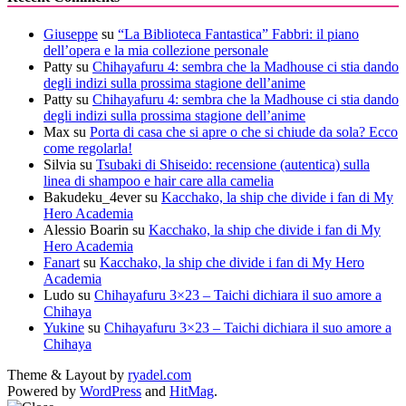
Giuseppe
su
“La Biblioteca Fantastica” Fabbri: il piano
dell’opera e la mia collezione personale
Patty
su
Chihayafuru 4: sembra che la Madhouse ci stia dando
degli indizi sulla prossima stagione dell’anime
Patty
su
Chihayafuru 4: sembra che la Madhouse ci stia dando
degli indizi sulla prossima stagione dell’anime
Max
su
Porta di casa che si apre o che si chiude da sola? Ecco
come regolarla!
Silvia
su
Tsubaki di Shiseido: recensione (autentica) sulla
linea di shampoo e hair care alla camelia
Bakudeku_4ever
su
Kacchako, la ship che divide i fan di My
Hero Academia
Alessio Boarin
su
Kacchako, la ship che divide i fan di My
Hero Academia
Fanart
su
Kacchako, la ship che divide i fan di My Hero
Academia
Ludo
su
Chihayafuru 3×23 – Taichi dichiara il suo amore a
Chihaya
Yukine
su
Chihayafuru 3×23 – Taichi dichiara il suo amore a
Chihaya
Theme & Layout by
ryadel.com
Powered by
WordPress
and
HitMag
.