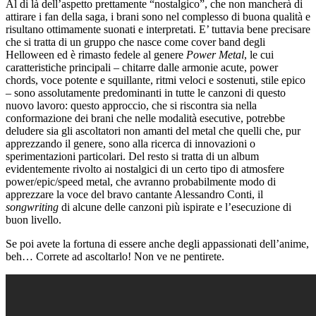
Al di là dell’aspetto prettamente “nostalgico”, che non mancherà di
attirare i fan della saga,
i brani sono nel complesso di buona qualità e
risultano ottimamente suonati e interpretati.
E’ tuttavia bene precisare
che si tratta di un gruppo che nasce come cover band degli
Helloween ed è rimasto fedele al genere
Power Metal
, le cui
caratteristiche principali – chitarre dalle armonie acute, power
chords, voce potente e squillante, ritmi veloci e sostenuti, stile epico
–
sono assolutamente predominanti in tutte le canzoni di questo
nuovo lavoro: questo approccio, che si riscontra sia nella
conformazione dei brani che nelle modalità esecutive, potrebbe
deludere sia gli ascoltatori non amanti del metal che quelli che, pur
apprezzando il genere,
sono alla ricerca di
innovazioni o
sperimentazioni particolari. Del resto si tratta di un album
evidentemente rivolto ai nostalgici di un certo tipo di atmosfere
p
ower/epic/speed metal, che avranno probabilmente modo di
apprezzare la voce del bravo cantante Alessandro Conti, il
songwriting
di alcune delle canzoni più ispirate e l’esecuzione di
buon livello.
Se poi avete la fortuna di essere anche degli appassionati dell’anime,
beh… Correte ad ascoltarlo! Non ve ne pentirete.