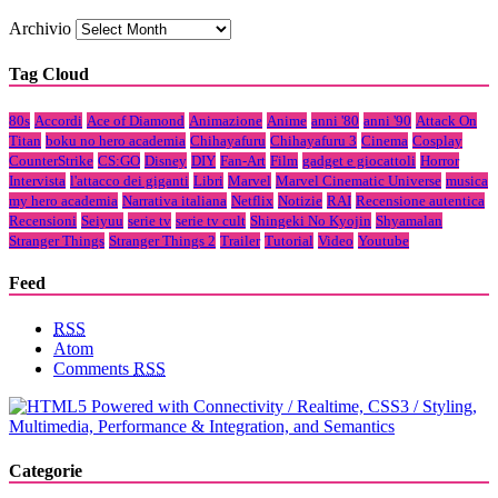
Archivio
Tag Cloud
80s
Accordi
Ace of Diamond
Animazione
Anime
anni '80
anni '90
Attack On
Titan
boku no hero academia
Chihayafuru
Chihayafuru 3
Cinema
Cosplay
CounterStrike
CS:GO
Disney
DIY
Fan-Art
Film
gadget e giocattoli
Horror
Intervista
l'attacco dei giganti
Libri
Marvel
Marvel Cinematic Universe
musica
my hero academia
Narrativa italiana
Netflix
Notizie
RAI
Recensione autentica
Recensioni
Seiyuu
serie tv
serie tv cult
Shingeki No Kyojin
Shyamalan
Stranger Things
Stranger Things 2
Trailer
Tutorial
Video
Youtube
Feed
RSS
Atom
Comments
RSS
Categorie