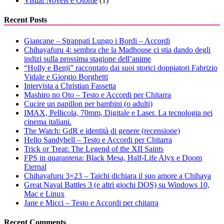
Visual Novels e Otome
(1)
Recent Posts
Giancane – Strappati Lungo i Bordi – Accordi
Chihayafuru 4: sembra che la Madhouse ci stia dando degli
indizi sulla prossima stagione dell’anime
“Holly e Benji” raccontato dai suoi storici doppiatori Fabrizio
Vidale e Giorgio Borghetti
Intervista a Christian Fassetta
Mashiro no Oto – Testo e Accordi per Chitarra
Cucire un papillon per bambini (o adulti)
IMAX, Pellicola, 70mm, Digitale e Laser. La tecnologia nei
cinema italiani.
The Watch: GdR e identità di genere (recensione)
Hello Sandybell – Testo e Accordi per Chitarra
Trick or Treat: The Legend of the XII Saints
FPS in quarantena: Black Mesa, Half-Life Alyx e Doom
Eternal
Chihayafuru 3×23 – Taichi dichiara il suo amore a Chihaya
Great Naval Battles 3 (e altri giochi DOS) su Windows 10,
Mac e Linux
Jane e Micci – Testo e Accordi per chitarra
Recent Comments