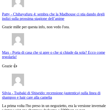
Patty
-
Chihayafuru 4: sembra che la Madhouse ci stia dando degli
indizi sulla prossima stagione dell’anime
Grazie mille per questa info, non vedo l'ora.
Max
-
Porta di casa che si apre o che si chiude da sola? Ecco come
regolarla!
Grazie 👍
Silvia
-
Tsubaki di Shiseido: recensione (autentica) sulla linea di
shampoo e hair care alla camelia
La prima volta l'ho preso in un negozietto, era la versione invernale