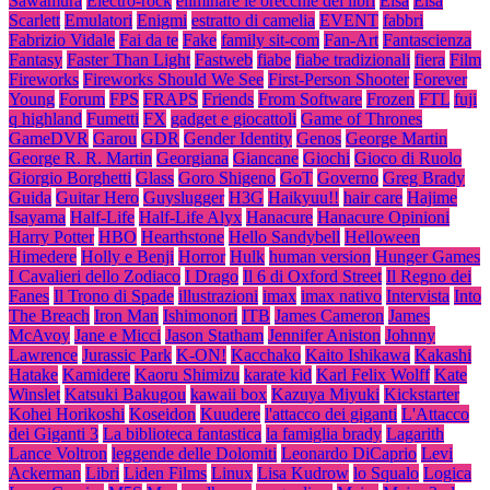
Sawamura
Electro-rock
eliminare le orecchie dei libri
Elsa
Elsa
Scarlett
Emulatori
Enigmi
estratto di camelia
EVENT
fabbri
Fabrizio Vidale
Fai da te
Fake
family sit-com
Fan-Art
Fantascienza
Fantasy
Faster Than Light
Fastweb
fiabe
fiabe tradizionali
fiera
Film
Fireworks
Fireworks Should We See
First-Person Shooter
Forever
Young
Forum
FPS
FRAPS
Friends
From Software
Frozen
FTL
fuji
q highland
Fumetti
FX
gadget e giocattoli
Game of Thrones
GameDVR
Garou
GDR
Gender Identity
Genos
George Martin
George R. R. Martin
Georgiana
Giancane
Giochi
Gioco di Ruolo
Giorgio Borghetti
Glass
Goro Shigeno
GoT
Governo
Greg Brady
Guida
Guitar Hero
Guyslugger
H3G
Haikyuu!!
hair care
Hajime
Isayama
Half-Life
Half-Life Alyx
Hanacure
Hanacure Opinioni
Harry Potter
HBO
Hearthstone
Hello Sandybell
Helloween
Himedere
Holly e Benji
Horror
Hulk
human version
Hunger Games
I Cavalieri dello Zodiaco
I Drago
Il 6 di Oxford Street
Il Regno dei
Fanes
Il Trono di Spade
illustrazioni
imax
imax nativo
Intervista
Into
The Breach
Iron Man
Ishimonori
ITB
James Cameron
James
McAvoy
Jane e Micci
Jason Statham
Jennifer Aniston
Johnny
Lawrence
Jurassic Park
K-ON!
Kacchako
Kaito Ishikawa
Kakashi
Hatake
Kamidere
Kaoru Shimizu
karate kid
Karl Felix Wolff
Kate
Winslet
Katsuki Bakugou
kawaii box
Kazuya Miyuki
Kickstarter
Kohei Horikoshi
Koseidon
Kuudere
l'attacco dei giganti
L'Attacco
dei Giganti 3
La biblioteca fantastica
la famiglia brady
Lagarith
Lance Voltron
leggende delle Dolomiti
Leonardo DiCaprio
Levi
Ackerman
Libri
Liden Films
Linux
Lisa Kudrow
lo Squalo
Logica