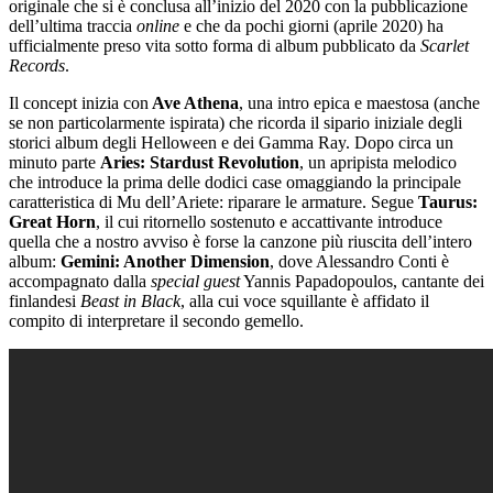
originale che si è conclusa all’inizio del 2020 con la pubblicazione
dell’ultima traccia
online
e che da pochi giorni (aprile 2020) ha
ufficialmente preso vita sotto forma di album pubblicato da
Scarlet
Records
.
Il concept inizia con
Ave Athena
, una intro epica e maestosa (anche
se non particolarmente ispirata) che ricorda il sipario iniziale degli
storici album degli Helloween e dei Gamma Ray.
Dopo circa un
minuto parte
Aries: Stardust Revolution
, un apripista melodico
che introduce la prima delle dodici case omaggiando la principale
caratteristica di Mu dell’Ariete: riparare le armature.
Segue
Taurus:
Great Horn
, il cui ritornello sostenuto e accattivante introduce
quella che a nostro avviso è forse la canzone più riuscita dell’intero
album:
Gemini: Another Dimension
, dove Alessandro Conti è
accompagnato dalla
special guest
Yannis Papadopoulos, cantante dei
finlandesi
Beast in Black
, alla cui voce squillante è affidato il
compito di interpretare il secondo gemello.