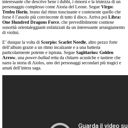
interessante che descrive bene i dubbi, i rimorsi e la tristezza di un
personaggio complesso come A
ioria del Leone. Segue
Virgo:
Tenbu Horin
, brano dal ritmo trascinante e contenente quello che
forse è l’assolo più convincente di tutto il disco. Arriva poi
Libra:
One Hundred Dragons Force
, che prevedibilmente contiene
sonorità orientaleggianti enfatizzati da un interessante arrangiamento
di violini.
E’ dunque la volta di
Scorpio: Scarlet Needle
, altro pezzo forte
dell’album grazie a un ritmo incalzante e a una batteria
particolarmente potente e ispirata. Segue
Sagittarius: Golden
Arrow
, una
power-ballad
retta da chitarre acustiche e tastiere che
narra la storia di Aiolos, uno dei personaggi secondari più tragici e
amati dell’intera saga.