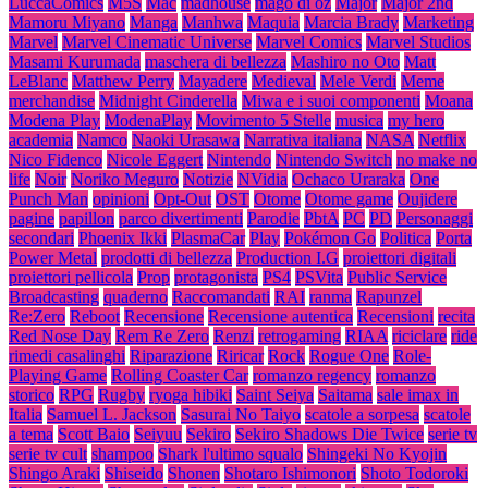
LuccaComics
M5S
Mac
madhouse
mago di oz
Major
Major 2nd
Mamoru Miyano
Manga
Manhwa
Maquia
Marcia Brady
Marketing
Marvel
Marvel Cinematic Universe
Marvel Comics
Marvel Studios
Masami Kurumada
maschera di bellezza
Mashiro no Oto
Matt
LeBlanc
Matthew Perry
Mayadere
Medieval
Mele Verdi
Meme
merchandise
Midnight Cinderella
Miwa e i suoi componenti
Moana
Modena Play
ModenaPlay
Movimento 5 Stelle
musica
my hero
academia
Namco
Naoki Urasawa
Narrativa italiana
NASA
Netflix
Nico Fidenco
Nicole Eggert
Nintendo
Nintendo Switch
no make no
life
Noir
Noriko Meguro
Notizie
NVidia
Ochaco Uraraka
One
Punch Man
opinioni
Opt-Out
OST
Otome
Otome game
Oujidere
pagine
papillon
parco divertimenti
Parodie
PbtA
PC
PD
Personaggi
secondari
Phoenix Ikki
PlasmaCar
Play
Pokémon Go
Politica
Porta
Power Metal
prodotti di bellezza
Production I.G
proiettori digitali
proiettori pellicola
Prop
protagonista
PS4
PSVita
Public Service
Broadcasting
quaderno
Raccomandati
RAI
ranma
Rapunzel
Re:Zero
Reboot
Recensione
Recensione autentica
Recensioni
recita
Red Nose Day
Rem Re Zero
Renzi
retrogaming
RIAA
riciclare
ride
rimedi casalinghi
Riparazione
Riricar
Rock
Rogue One
Role-
Playing Game
Rolling Coaster Car
romanzo regency
romanzo
storico
RPG
Rugby
ryoga hibiki
Saint Seiya
Saitama
sale imax in
Italia
Samuel L. Jackson
Sasurai No Taiyo
scatole a sorpesa
scatole
a tema
Scott Baio
Seiyuu
Sekiro
Sekiro Shadows Die Twice
serie tv
serie tv cult
shampoo
Shark l'ultimo squalo
Shingeki No Kyojin
Shingo Araki
Shiseido
Shonen
Shotaro Ishimonori
Shoto Todoroki