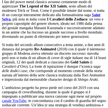
I fan del power metal classico avranno certamente modo di
apprezzare
The Legend of the XII Saints
, sesto album dei
modenesi Trick or Treat. Come è possibile intuire dal nome, si tratta
di
un concept interamente dedicato alla fortunatissima saga
Saint
Seiya
, più nota in italia come
I Cavalieri dello Zodiaco
: un vero e
proprio capostipite del genere
shonen
, ideato nel 1986 dalla penna
del geniale mangaka Masami Kurumada e successivamente adattato
in un anime che ha riscosso un grande successo a livello mondiale,
diventando un punto di riferimento per intere generazioni.
Si tratta del secondo album consecutivo a tema anime, a due anni di
distanza dal progetto
Re-Animated
(2018) con il quale il talentuoso
gruppo di Modena aveva ottenuto un discreto successo: stavolta
però non si tratta di un album di cover di sigle italiane ma di 14 brani
originali, 12 dei quali dedicati a ciascuno dei
Gold Saints
(i
Cavalieri d’Oro
). La fonte di ispirazione è dunque l’iconica
saga
delle dodici case
, che corrisponde al momento centrale della storia
narrata all’interno della serie classica realizzata dalla
Toei Animation
e impreziosita dal memorabile character design di
Shingo Araki
.
L’ambizioso progetto
ha preso piede nel corso del 2019 con una
campagna di crowdfunding, durante la quale il gruppo
si è
impegnato a pubblicare una nuova canzone ogni mese sul proprio
canale YouTube
, in concomitanza con il cambio di guardia del segno
zodiacale corrente. Un’idea (e una strategia di vendita) ambiziosa e