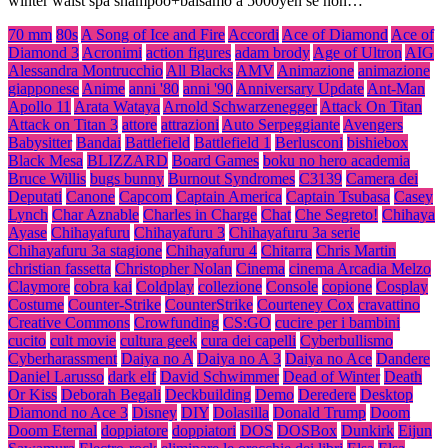
winter waist spa shampoo+balsamo a 5000yen se non…
70 mm
80s
A Song of Ice and Fire
Accordi
Ace of Diamond
Ace of
Diamond 3
Acronimi
action figures
adam brody
Age of Ultron
AIG
Alessandra Montrucchio
All Blacks
AMV
Animazione
animazione
giapponese
Anime
anni '80
anni '90
Anniversary Update
Ant-Man
Apollo 11
Arata Wataya
Arnold Schwarzenegger
Attack On Titan
Attack on Titan 3
attore
attrazioni
Auto Serpeggiante
Avengers
Babysitter
Bandai
Battlefield
Battlefield 1
Berlusconi
bishiebox
Black Mesa
BLIZZARD
Board Games
boku no hero academia
Bruce Willis
bugs bunny
Burnout Syndromes
C3139
Camera dei
Deputati
Canone
Capcom
Captain America
Captain Tsubasa
Casey
Lynch
Char Aznable
Charles in Charge
Chat
Che Segreto!
Chihaya
Ayase
Chihayafuru
Chihayafuru 3
Chihayafuru 3a serie
Chihayafuru 3a stagione
Chihayafuru 4
Chitarra
Chris Martin
christian fassetta
Christopher Nolan
Cinema
cinema Arcadia Melzo
Claymore
cobra kai
Coldplay
collezione
Console
copione
Cosplay
Costume
Counter-Strike
CounterStrike
Courteney Cox
cravattino
Creative Commons
Crowfunding
CS:GO
cucire per i bambini
cucito
cult movie
cultura geek
cura dei capelli
Cyberbullismo
Cyberharassment
Daiya no A
Daiya no A 3
Daiya no Ace
Dandere
Daniel Larusso
dark elf
David Schwimmer
Dead of Winter
Death
Or Kiss
Deborah Begali
Deckbuilding
Demo
Deredere
Desktop
Diamond no Ace 3
Disney
DIY
Dolasilla
Donald Trump
Doom
Doom Eternal
doppiatore
doppiatori
DOS
DOSBox
Dunkirk
Eijun