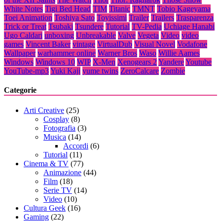
White Notes
Tigi Bed Head
TIM
Titanic
TMNT
Tobio Kageyama
Toei Animation
Toshiya Sato
Toyissimi
Trailer
Trailers
Trasparenza
Trick or Treat
Tsubaki
Tsundere
Tutorial
TV-Pedia
Uchiage Hanabi
Ugo Caldari
unboxing
Unbreakable
Valve
Vegeta
Video
video
games
Vincent Baker
vintage
VirtualDub
Visual Novel
Vodafone
Wallpaper
warhammer online
Warner Bros
Waso
Willie Aames
Windows
Windows 10
WIP
X-Men
Xenogears 2
Yandere
Youtube
YouTube-mp3
Yuki Kaji
yume twins
ZeroCalcare
Zombie
Categorie
Arti Creative
(25)
Cosplay
(8)
Fotografia
(3)
Musica
(14)
Accordi
(6)
Tutorial
(11)
Cinema & TV
(77)
Animazione
(44)
Film
(18)
Serie TV
(14)
Video
(10)
Cultura Geek
(16)
Gaming
(22)