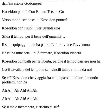
dall’invasione Godomesu!
Koseidon partirà Con Banno Tetsu e Go
Verso mondi sconosciuti
Koseidon
punterà
…
Koseidon con i suoi, i veri grandi eroi
Sfida il tempo, per il bene
dell’umanità
…
Il suo equipaggio non ha paura,
La loro vita è l’avventura
Nessuna minaccia li può fermare,
Koseidon vincerà
Koseidon combatti per la libertà, perché il tempo barriere non ha
Go il cavaliere del tempo tu sei, vincili tutti e ritorna da noi
Se c’è Koseidon che viaggia fra tempi
passati e futuri il mondo
problemi non
ha
Ah
Ah! Ah
Ah! Ah
Ah!
Ah
Ah! Ah
Ah! Ah
Ah!
Se il male incomberà, e rischio ci sarà