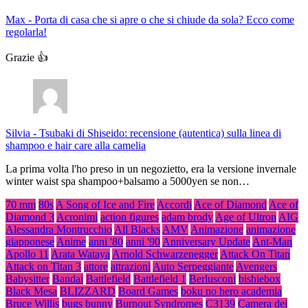
Max
-
Porta di casa che si apre o che si chiude da sola? Ecco come
regolarla!
Grazie 👍
Silvia
-
Tsubaki di Shiseido: recensione (autentica) sulla linea di
shampoo e hair care alla camelia
La prima volta l'ho preso in un negozietto, era la versione invernale
winter waist spa shampoo+balsamo a 5000yen se non…
70 mm
80s
A Song of Ice and Fire
Accordi
Ace of Diamond
Ace of
Diamond 3
Acronimi
action figures
adam brody
Age of Ultron
AIG
Alessandra Montrucchio
All Blacks
AMV
Animazione
animazione
giapponese
Anime
anni '80
anni '90
Anniversary Update
Ant-Man
Apollo 11
Arata Wataya
Arnold Schwarzenegger
Attack On Titan
Attack on Titan 3
attore
attrazioni
Auto Serpeggiante
Avengers
Babysitter
Bandai
Battlefield
Battlefield 1
Berlusconi
bishiebox
Black Mesa
BLIZZARD
Board Games
boku no hero academia
Bruce Willis
bugs bunny
Burnout Syndromes
C3139
Camera dei