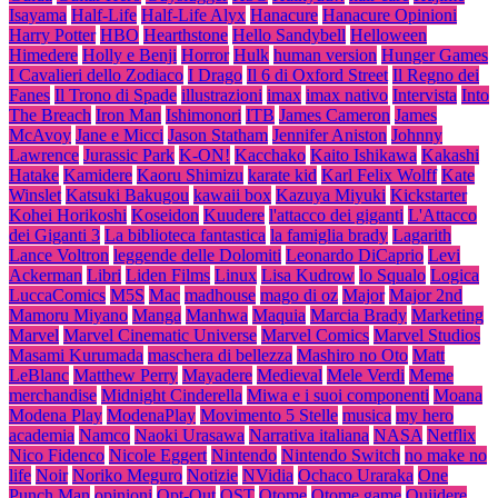
Isayama
Half-Life
Half-Life Alyx
Hanacure
Hanacure Opinioni
Harry Potter
HBO
Hearthstone
Hello Sandybell
Helloween
Himedere
Holly e Benji
Horror
Hulk
human version
Hunger Games
I Cavalieri dello Zodiaco
I Drago
Il 6 di Oxford Street
Il Regno dei
Fanes
Il Trono di Spade
illustrazioni
imax
imax nativo
Intervista
Into
The Breach
Iron Man
Ishimonori
ITB
James Cameron
James
McAvoy
Jane e Micci
Jason Statham
Jennifer Aniston
Johnny
Lawrence
Jurassic Park
K-ON!
Kacchako
Kaito Ishikawa
Kakashi
Hatake
Kamidere
Kaoru Shimizu
karate kid
Karl Felix Wolff
Kate
Winslet
Katsuki Bakugou
kawaii box
Kazuya Miyuki
Kickstarter
Kohei Horikoshi
Koseidon
Kuudere
l'attacco dei giganti
L'Attacco
dei Giganti 3
La biblioteca fantastica
la famiglia brady
Lagarith
Lance Voltron
leggende delle Dolomiti
Leonardo DiCaprio
Levi
Ackerman
Libri
Liden Films
Linux
Lisa Kudrow
lo Squalo
Logica
LuccaComics
M5S
Mac
madhouse
mago di oz
Major
Major 2nd
Mamoru Miyano
Manga
Manhwa
Maquia
Marcia Brady
Marketing
Marvel
Marvel Cinematic Universe
Marvel Comics
Marvel Studios
Masami Kurumada
maschera di bellezza
Mashiro no Oto
Matt
LeBlanc
Matthew Perry
Mayadere
Medieval
Mele Verdi
Meme
merchandise
Midnight Cinderella
Miwa e i suoi componenti
Moana
Modena Play
ModenaPlay
Movimento 5 Stelle
musica
my hero
academia
Namco
Naoki Urasawa
Narrativa italiana
NASA
Netflix
Nico Fidenco
Nicole Eggert
Nintendo
Nintendo Switch
no make no
life
Noir
Noriko Meguro
Notizie
NVidia
Ochaco Uraraka
One
Punch Man
opinioni
Opt-Out
OST
Otome
Otome game
Oujidere