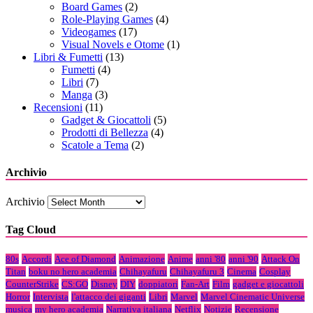
Board Games
(2)
Role-Playing Games
(4)
Videogames
(17)
Visual Novels e Otome
(1)
Libri & Fumetti
(13)
Fumetti
(4)
Libri
(7)
Manga
(3)
Recensioni
(11)
Gadget & Giocattoli
(5)
Prodotti di Bellezza
(4)
Scatole a Tema
(2)
Archivio
Archivio
Tag Cloud
80s
Accordi
Ace of Diamond
Animazione
Anime
anni '80
anni '90
Attack On
Titan
boku no hero academia
Chihayafuru
Chihayafuru 3
Cinema
Cosplay
CounterStrike
CS:GO
Disney
DIY
doppiatori
Fan-Art
Film
gadget e giocattoli
Horror
Intervista
l'attacco dei giganti
Libri
Marvel
Marvel Cinematic Universe
musica
my hero academia
Narrativa italiana
Netflix
Notizie
Recensione