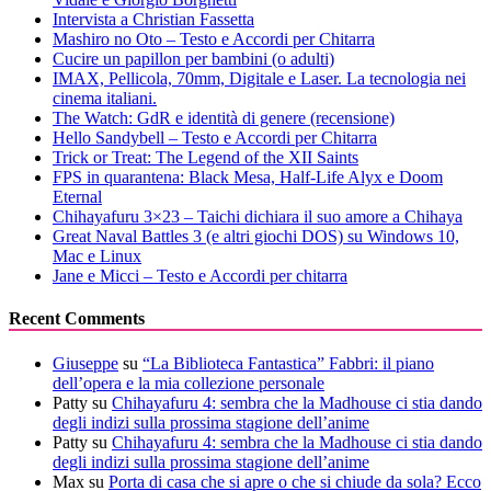
Intervista a Christian Fassetta
Mashiro no Oto – Testo e Accordi per Chitarra
Cucire un papillon per bambini (o adulti)
IMAX, Pellicola, 70mm, Digitale e Laser. La tecnologia nei
cinema italiani.
The Watch: GdR e identità di genere (recensione)
Hello Sandybell – Testo e Accordi per Chitarra
Trick or Treat: The Legend of the XII Saints
FPS in quarantena: Black Mesa, Half-Life Alyx e Doom
Eternal
Chihayafuru 3×23 – Taichi dichiara il suo amore a Chihaya
Great Naval Battles 3 (e altri giochi DOS) su Windows 10,
Mac e Linux
Jane e Micci – Testo e Accordi per chitarra
Recent Comments
Giuseppe
su
“La Biblioteca Fantastica” Fabbri: il piano
dell’opera e la mia collezione personale
Patty
su
Chihayafuru 4: sembra che la Madhouse ci stia dando
degli indizi sulla prossima stagione dell’anime
Patty
su
Chihayafuru 4: sembra che la Madhouse ci stia dando
degli indizi sulla prossima stagione dell’anime
Max
su
Porta di casa che si apre o che si chiude da sola? Ecco