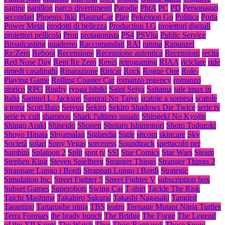
pagine
papillon
parco divertimenti
Parodie
PbtA
PC
PD
Personaggi
secondari
Phoenix Ikki
PlasmaCar
Play
Pokémon Go
Politica
Porta
Power Metal
prodotti di bellezza
Production I.G
proiettori digitali
proiettori pellicola
Prop
protagonista
PS4
PSVita
Public Service
Broadcasting
quaderno
Raccomandati
RAI
ranma
Rapunzel
Re:Zero
Reboot
Recensione
Recensione autentica
Recensioni
recita
Red Nose Day
Rem Re Zero
Renzi
retrogaming
RIAA
riciclare
ride
rimedi casalinghi
Riparazione
Riricar
Rock
Rogue One
Role-
Playing Game
Rolling Coaster Car
romanzo regency
romanzo
storico
RPG
Rugby
ryoga hibiki
Saint Seiya
Saitama
sale imax in
Italia
Samuel L. Jackson
Sasurai No Taiyo
scatole a sorpesa
scatole
a tema
Scott Baio
Seiyuu
Sekiro
Sekiro Shadows Die Twice
serie tv
serie tv cult
shampoo
Shark l'ultimo squalo
Shingeki No Kyojin
Shingo Araki
Shiseido
Shonen
Shotaro Ishimonori
Shoto Todoroki
Shoyo Hinata
Shyamalan
Siglandia
Sigle
sitcom
skincare
Sky
Società
solari
Sony Vegas
sorceress
Soundtrack
spettacolo per
bambini
Splatoon 2
Split
spot tv
SSI
Star Comics
Star Wars
Steam
Stephen King
Steven Spielberg
Stranger Things
Stranger Things 2
Strappare Lungo i Bordi
Strappati Lungo i Bordi
Strategic
Simulation Inc.
Street Fighter 5
Street Fighter V
subscription box
Subset Games
Superobots
Swing Car
T-shirt
Tackle The Risk
Taichi Mashima
Takahiro Sakurai
Takashi Nagasaki
Tangled
Tarantino
Tartarughe ninja
TBS
teatro
Teenage Mutant Ninja Turtles
Terra Formars
the brady bunch
The Bridge
The Forge
The Legend
of the XII Saints
The Watch
Thor
Thor: Ragnarok
Those Snow