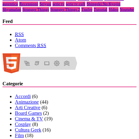
autentica
Recensioni
Seiyuu
serie tv
serie tv cult
Shingeki No Kyojin
Shyamalan
Stranger Things
Stranger Things 2
Trailer
Tutorial
Video
Youtube
Feed
RSS
Atom
Comments
RSS
Categorie
Accordi
(6)
Animazione
(44)
Arti Creative
(6)
Board Games
(2)
Cinema & TV
(19)
Cosplay
(8)
Cultura Geek
(16)
Film
(18)