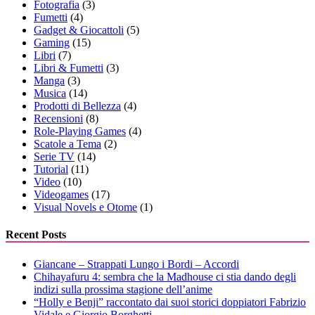
Fotografia
(3)
Fumetti
(4)
Gadget & Giocattoli
(5)
Gaming
(15)
Libri
(7)
Libri & Fumetti
(3)
Manga
(3)
Musica
(14)
Prodotti di Bellezza
(4)
Recensioni
(8)
Role-Playing Games
(4)
Scatole a Tema
(2)
Serie TV
(14)
Tutorial
(11)
Video
(10)
Videogames
(17)
Visual Novels e Otome
(1)
Recent Posts
Giancane – Strappati Lungo i Bordi – Accordi
Chihayafuru 4: sembra che la Madhouse ci stia dando degli
indizi sulla prossima stagione dell’anime
“Holly e Benji” raccontato dai suoi storici doppiatori Fabrizio
Vidale e Giorgio Borghetti