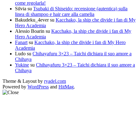
come regolarla!
Silvia
su
Tsubaki di Shiseido: recensione (autentica) sulla
linea di shampoo e hair care alla camelia
Bakudeku_4ever
su
Kacchako, la ship che divide i fan di My
Hero Academia
Alessio Boarin
su
Kacchako, la ship che divide i fan di My
Hero Academia
Fanart
su
Kacchako, la ship che divide i fan di My Hero
Academia
Ludo
su
Chihayafuru 3×23 – Taichi dichiara il suo amore a
Chihaya
Yukine
su
Chihayafuru 3×23 – Taichi dichiara il suo amore a
Chihaya
Theme & Layout by
ryadel.com
Powered by
WordPress
and
HitMag
.