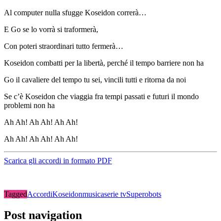
Al computer nulla sfugge
Koseidon
correrà
…
E Go se lo vorrà si traformerà,
Con poteri straordinari
tutto fermerà
…
Koseidon combatti per la libertà,
perché il tempo barriere non ha
Go il cavaliere del tempo tu sei,
vincili tutti e ritorna da noi
Se c’è Koseidon che viaggia fra tempi pas
sati e futuri il mondo
problemi non
ha
Ah
Ah! Ah
Ah! Ah
Ah!
Ah
Ah! Ah
Ah! Ah
Ah!
Scarica gli accordi in formato PDF
Tagged
Accordi
Koseidon
musica
serie tv
Superobots
Post navigation