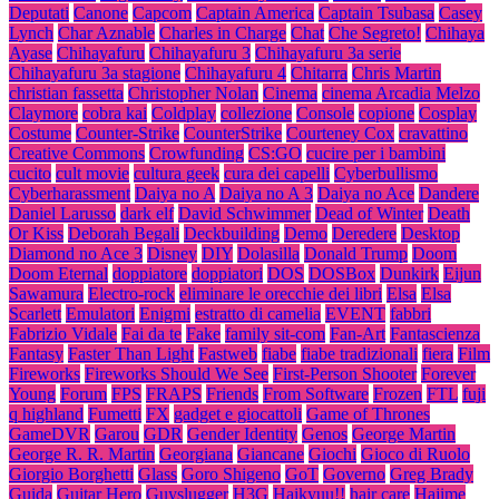
Deputati
Canone
Capcom
Captain America
Captain Tsubasa
Casey
Lynch
Char Aznable
Charles in Charge
Chat
Che Segreto!
Chihaya
Ayase
Chihayafuru
Chihayafuru 3
Chihayafuru 3a serie
Chihayafuru 3a stagione
Chihayafuru 4
Chitarra
Chris Martin
christian fassetta
Christopher Nolan
Cinema
cinema Arcadia Melzo
Claymore
cobra kai
Coldplay
collezione
Console
copione
Cosplay
Costume
Counter-Strike
CounterStrike
Courteney Cox
cravattino
Creative Commons
Crowfunding
CS:GO
cucire per i bambini
cucito
cult movie
cultura geek
cura dei capelli
Cyberbullismo
Cyberharassment
Daiya no A
Daiya no A 3
Daiya no Ace
Dandere
Daniel Larusso
dark elf
David Schwimmer
Dead of Winter
Death
Or Kiss
Deborah Begali
Deckbuilding
Demo
Deredere
Desktop
Diamond no Ace 3
Disney
DIY
Dolasilla
Donald Trump
Doom
Doom Eternal
doppiatore
doppiatori
DOS
DOSBox
Dunkirk
Eijun
Sawamura
Electro-rock
eliminare le orecchie dei libri
Elsa
Elsa
Scarlett
Emulatori
Enigmi
estratto di camelia
EVENT
fabbri
Fabrizio Vidale
Fai da te
Fake
family sit-com
Fan-Art
Fantascienza
Fantasy
Faster Than Light
Fastweb
fiabe
fiabe tradizionali
fiera
Film
Fireworks
Fireworks Should We See
First-Person Shooter
Forever
Young
Forum
FPS
FRAPS
Friends
From Software
Frozen
FTL
fuji
q highland
Fumetti
FX
gadget e giocattoli
Game of Thrones
GameDVR
Garou
GDR
Gender Identity
Genos
George Martin
George R. R. Martin
Georgiana
Giancane
Giochi
Gioco di Ruolo
Giorgio Borghetti
Glass
Goro Shigeno
GoT
Governo
Greg Brady
Guida
Guitar Hero
Guyslugger
H3G
Haikyuu!!
hair care
Hajime