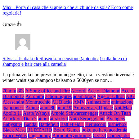
Max
-
Porta di casa che si apre o che si chiude da sola? Ecco come
regolarla!
Grazie 👍
Silvia
-
Tsubaki di Shiseido: recensione (autentica) sulla linea di
shampoo e hair care alla camelia
La prima volta l'ho preso in un negozietto, era la versione invernale
winter waist spa shampoo+balsamo a 5000yen se non…
70 mm
80s
A Song of Ice and Fire
Accordi
Ace of Diamond
Ace of
Diamond 3
Acronimi
action figures
adam brody
Age of Ultron
AIG
Alessandra Montrucchio
All Blacks
AMV
Animazione
animazione
giapponese
Anime
anni '80
anni '90
Anniversary Update
Ant-Man
Apollo 11
Arata Wataya
Arnold Schwarzenegger
Attack On Titan
Attack on Titan 3
attore
attrazioni
Auto Serpeggiante
Avengers
Babysitter
Bandai
Battlefield
Battlefield 1
Berlusconi
bishiebox
Black Mesa
BLIZZARD
Board Games
boku no hero academia
Bruce Willis
bugs bunny
Burnout Syndromes
C3139
Camera dei