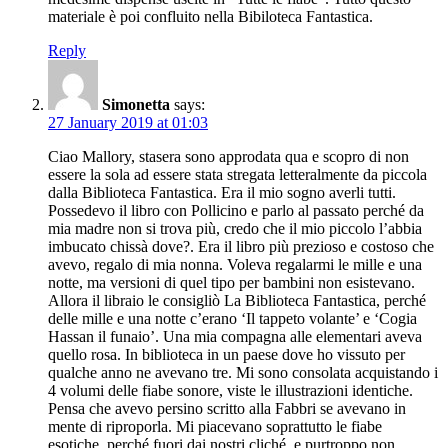
materiale è poi confluito nella Bibiloteca Fantastica.
Reply
Simonetta
says:
27 January 2019 at 01:03
Ciao Mallory, stasera sono approdata qua e scopro di non
essere la sola ad essere stata stregata letteralmente da piccola
dalla Biblioteca Fantastica. Era il mio sogno averli tutti.
Possedevo il libro con Pollicino e parlo al passato perché da
mia madre non si trova più, credo che il mio piccolo l’abbia
imbucato chissà dove?. Era il libro più prezioso e costoso che
avevo, regalo di mia nonna. Voleva regalarmi le mille e una
notte, ma versioni di quel tipo per bambini non esistevano.
Allora il libraio le consigliò La Biblioteca Fantastica, perché
delle mille e una notte c’erano ‘Il tappeto volante’ e ‘Cogia
Hassan il funaio’. Una mia compagna alle elementari aveva
quello rosa. In biblioteca in un paese dove ho vissuto per
qualche anno ne avevano tre. Mi sono consolata acquistando i
4 volumi delle fiabe sonore, viste le illustrazioni identiche.
Pensa che avevo persino scritto alla Fabbri se avevano in
mente di riproporla. Mi piacevano soprattutto le fiabe
esotiche, perché fuori dai nostri cliché, e purtroppo non