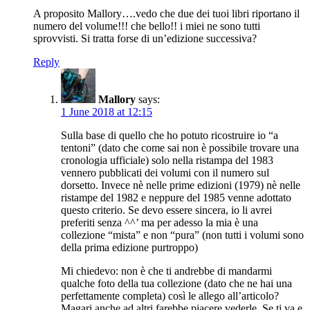
A proposito Mallory….vedo che due dei tuoi libri riportano il
numero del volume!!! che bello!! i miei ne sono tutti
sprovvisti. Si tratta forse di un’edizione successiva?
Reply
Mallory
says:
1 June 2018 at 12:15
Sulla base di quello che ho potuto ricostruire io “a
tentoni” (dato che come sai non è possibile trovare una
cronologia ufficiale) solo nella ristampa del 1983
vennero pubblicati dei volumi con il numero sul
dorsetto. Invece nè nelle prime edizioni (1979) nè nelle
ristampe del 1982 e neppure del 1985 venne adottato
questo criterio. Se devo essere sincera, io li avrei
preferiti senza ^^’ ma per adesso la mia è una
collezione “mista” e non “pura” (non tutti i volumi sono
della prima edizione purtroppo)
Mi chiedevo: non è che ti andrebbe di mandarmi
qualche foto della tua collezione (dato che ne hai una
perfettamente completa) così le allego all’articolo?
Magari anche ad altri farebbe piacere vederle. Se ti va e