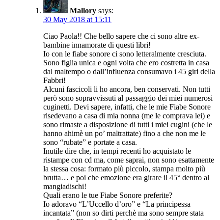
Mallory
says:
30 May 2018 at 15:11
Ciao Paola!! Che bello sapere che ci sono altre ex-
bambine innamorate di questi libri!
Io con le fiabe sonore ci sono letteralmente cresciuta.
Sono figlia unica e ogni volta che ero costretta in casa
dal maltempo o dall’influenza consumavo i 45 giri della
Fabbri!
Alcuni fascicoli li ho ancora, ben conservati. Non tutti
però sono sopravvissuti al passaggio dei miei numerosi
cuginetti. Devi sapere, infatti, che le mie Fiabe Sonore
risedevano a casa di mia nonna (me le comprava lei) e
sono rimaste a disposizione di tutti i miei cugini (che le
hanno ahimè un po’ maltrattate) fino a che non me le
sono “rubate” e portate a casa.
Inutile dire che, in tempi recenti ho acquistato le
ristampe con cd ma, come saprai, non sono esattamente
la stessa cosa: formato più piccolo, stampa molto più
brutta… e poi che emozione era girare il 45° dentro al
mangiadischi!
Quali erano le tue Fiabe Sonore preferite?
Io adoravo “L’Uccello d’oro” e “La principessa
incantata” (non so dirti perchè ma sono sempre stata