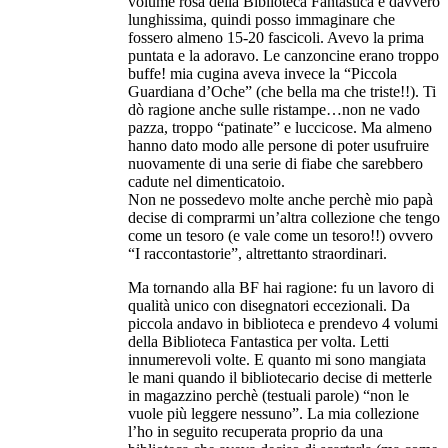
volume rosa della Biblioteca Fantastica è davvero
lunghissima, quindi posso immaginare che
fossero almeno 15-20 fascicoli. Avevo la prima
puntata e la adoravo. Le canzoncine erano troppo
buffe! mia cugina aveva invece la “Piccola
Guardiana d’Oche” (che bella ma che triste!!). Ti
dò ragione anche sulle ristampe…non ne vado
pazza, troppo “patinate” e luccicose. Ma almeno
hanno dato modo alle persone di poter usufruire
nuovamente di una serie di fiabe che sarebbero
cadute nel dimenticatoio.
Non ne possedevo molte anche perchè mio papà
decise di comprarmi un’altra collezione che tengo
come un tesoro (e vale come un tesoro!!) ovvero
“I raccontastorie”, altrettanto straordinari.
Ma tornando alla BF hai ragione: fu un lavoro di
qualità unico con disegnatori eccezionali. Da
piccola andavo in biblioteca e prendevo 4 volumi
della Biblioteca Fantastica per volta. Letti
innumerevoli volte. E quanto mi sono mangiata
le mani quando il bibliotecario decise di metterle
in magazzino perchè (testuali parole) “non le
vuole più leggere nessuno”. La mia collezione
l’ho in seguito recuperata proprio da una