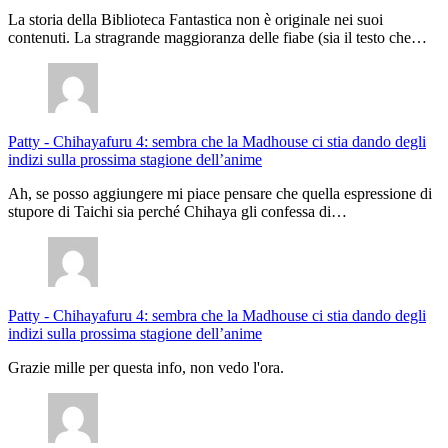
La storia della Biblioteca Fantastica non è originale nei suoi
contenuti. La stragrande maggioranza delle fiabe (sia il testo che…
Patty
-
Chihayafuru 4: sembra che la Madhouse ci stia dando degli
indizi sulla prossima stagione dell’anime
Ah, se posso aggiungere mi piace pensare che quella espressione di
stupore di Taichi sia perché Chihaya gli confessa di…
Patty
-
Chihayafuru 4: sembra che la Madhouse ci stia dando degli
indizi sulla prossima stagione dell’anime
Grazie mille per questa info, non vedo l'ora.