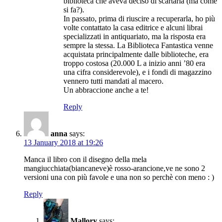
biblioteca che aveva deciso di scartarla (ma come
si fa?).
In passato, prima di riuscire a recuperarla, ho più
volte contattato la casa editrice e alcuni librai
specializzati in antiquariato, ma la risposta era
sempre la stessa. La Biblioteca Fantastica venne
acquistata principalmente dalle biblioteche, era
troppo costosa (20.000 L a inizio anni ’80 era
una cifra considerevole), e i fondi di magazzino
vennero tutti mandati al macero.
Un abbraccione anche a te!
Reply
anna
says:
13 January 2018 at 19:26
Manca il libro con il disegno della mela
mangiucchiata(biancaneve)è rosso-arancione,ve ne sono 2
versioni una con più favole e una non so perchè con meno : )
Reply
Mallory
says: