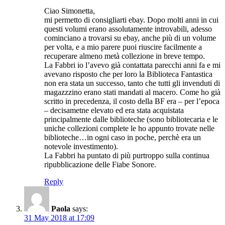
Ciao Simonetta,
mi permetto di consigliarti ebay. Dopo molti anni in cui
questi volumi erano assolutamente introvabili, adesso
cominciano a trovarsi su ebay, anche più di un volume
per volta, e a mio parere puoi riuscire facilmente a
recuperare almeno metà collezione in breve tempo.
La Fabbri io l’avevo già contattata parecchi anni fa e mi
avevano risposto che per loro la Biblioteca Fantastica
non era stata un successo, tanto che tutti gli invenduti di
magazzzino erano stati mandati al macero. Come ho già
scritto in precedenza, il costo della BF era – per l’epoca
– decisametne elevato ed era stata acquistata
principalmente dalle biblioteche (sono bibliotecaria e le
uniche collezioni complete le ho appunto trovate nelle
biblioteche…in ogni caso in poche, perchè era un
notevole investimento).
La Fabbri ha puntato di più purtroppo sulla continua
ripubblicazione delle Fiabe Sonore.
Reply
Paola
says:
31 May 2018 at 17:09