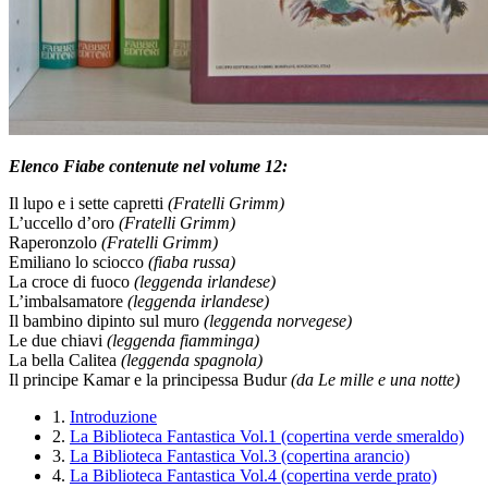
Elenco Fiabe contenute nel volume 12:
Il lupo e i sette capretti
(Fratelli Grimm)
L’uccello d’oro
(Fratelli Grimm)
Raperonzolo
(Fratelli Grimm)
Emiliano lo sciocco
(fiaba russa)
La croce di fuoco
(leggenda irlandese)
L’imbalsamatore
(leggenda irlandese)
Il bambino dipinto sul muro
(leggenda norvegese)
Le due chiavi
(leggenda fiamminga)
La bella Calitea
(leggenda spagnola)
Il principe Kamar e la principessa Budur
(da Le mille e una notte)
1.
Introduzione
2.
La Biblioteca Fantastica Vol.1 (copertina verde smeraldo)
3.
La Biblioteca Fantastica Vol.3 (copertina arancio)
4.
La Biblioteca Fantastica Vol.4 (copertina verde prato)