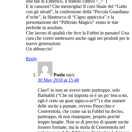
una fan di Elmerico, il fratello cattivo ^_^’ )
E le canzoni? Che meraviglia! Il coro finale del “Gatto
con gli stivali”, la confessione della “Piccola Guardiana
d’oche”, la filastrocca di “Cigno appiccica” e la
presentazione del “Pifferaio Magico” erano le mie
preferite in assoluto.
Che lavoro di qualità che fece la Fabbri in passato! Una
cura che vorrei mettessero anche oggi nei prodotti per le
nuove generazioni.
Un abbraccio!
Reply
Paola
says:
30 May 2018 at 15:40
Ciao!! io non ne avevo tante purtroppo, solo
Barbablù (“Che mi importa se è un po’ bru-u-tto,
egli è certo un gran signo-o-re!!”) e due numeri
delle uscite a puntate, ovvero Pinocchio e
Cenerentola, che come sai la Fabbri ha deciso,
purtroppo, di non ristampare, proprio perchè
troppo lunghe. Non so di preciso di quante uscite
fossero formate, ma la storia di Cenerentola nel