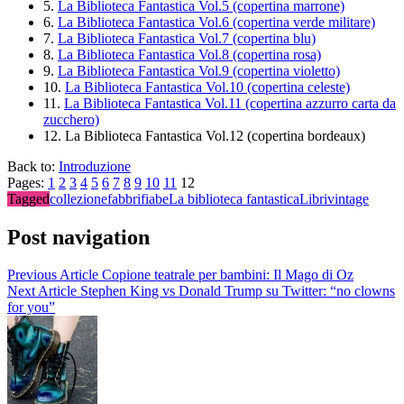
5.
La Biblioteca Fantastica Vol.5 (copertina marrone)
6.
La Biblioteca Fantastica Vol.6 (copertina verde militare)
7.
La Biblioteca Fantastica Vol.7 (copertina blu)
8.
La Biblioteca Fantastica Vol.8 (copertina rosa)
9.
La Biblioteca Fantastica Vol.9 (copertina violetto)
10.
La Biblioteca Fantastica Vol.10 (copertina celeste)
11.
La Biblioteca Fantastica Vol.11 (copertina azzurro carta da
zucchero)
12.
La Biblioteca Fantastica Vol.12 (copertina bordeaux)
Back to:
Introduzione
Pages:
1
2
3
4
5
6
7
8
9
10
11
12
Tagged
collezione
fabbri
fiabe
La biblioteca fantastica
Libri
vintage
Post navigation
Previous Article
Copione teatrale per bambini: Il Mago di Oz
Next Article
Stephen King vs Donald Trump su Twitter: “no clowns
for you”