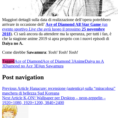
Maggiori dettagli sulla data di realizzazione dell’opera potrebbero
arrivare in occasione dell’
Ace of Diamond All Star Game
(un
evento sportivo
Live
che avrà luogo il prossimo
25 novembre
2018
). Ci sarà ancora da attendere ma la speranza, per tutti i fan, è
che la stagione anime 2019 si apra proprio con i nuovi episodi di
Daiya no A.
Come direbbe
Sawamura
:
Yosh! Yosh! Yosh!
Tagged
Ace of Diamond
Ace of Diamond 3
Anime
Daiya no A
3
Diamond no Ace 3
Eijun Sawamura
Post navigation
Previous Article
Hanacure: recensione (autentica) sulla “miracolosa”
maschera di bellezza Sud Koreana
Next Article
K-ON! Wallpaper per Desktop – neon-zeppelin –
1920×1080, 1920×1200, 3840×2400