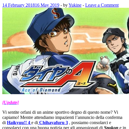
14 February 2018
16 May 2019
-
by
Yukine
-
Leave a Comment
[Update]
Vi sentite orfani di un anime sportivo degno di questo nome? Vi
capiamo! Mentre attendiamo impazienti l’annuncio della conferma
di
Haikyuu!! 4
e di
Chihayafuru 3
, possiamo consolarci e
consolarvi con una buona notizia per gli appassionati di
Spokon
e in