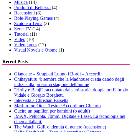
Musica
(14)
Prodotti di Bellezza
(4)
Recensioni
(8)
Role-Playing Games
(4)
Scatole a Tema
(2)
Serie TV
(14)
Tutorial
(11)
Video
(10)
Videogames
(17)
Visual Novels e Otome
(1)
Recent Posts
Giancane – Strappati Lungo i Bordi – Accordi
Chihayafuru 4: sembra che la Madhouse ci stia dando degli
indizi sulla prossima stagione dell’anime
“Holly e Benji” raccontato dai suoi storici doppiatori Fabrizio
Vidale e Giorgio Borghetti
Intervista a Christian Fassetta
Mashiro no Oto – Testo e Accordi per Chitarra
Cucire un papillon per bambini (o adulti)
IMAX, Pellicola, 70mm, Digitale e Laser. La tecnologia nei
cinema italiani.
The Watch: GdR e identità di genere (recensione)