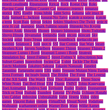
rimedi casalinghi
Riparazione
Riricar
Rock
Rogue One
Role-
Playing Game
Rolling Coaster Car
romanzo regency
romanzo
storico
RPG
Rugby
ryoga hibiki
Saint Seiya
Saitama
sale imax in
Italia
Samuel L. Jackson
Sasurai No Taiyo
scatole a sorpesa
scatole
a tema
Scott Baio
Seiyuu
Sekiro
Sekiro Shadows Die Twice
serie tv
serie tv cult
shampoo
Shark l'ultimo squalo
Shingeki No Kyojin
Shingo Araki
Shiseido
Shonen
Shotaro Ishimonori
Shoto Todoroki
Shoyo Hinata
Shyamalan
Siglandia
Sigle
sitcom
skincare
Sky
Società
solari
Sony Vegas
sorceress
Soundtrack
spettacolo per
bambini
Splatoon 2
Split
spot tv
SSI
Star Comics
Star Wars
Steam
Stephen King
Steven Spielberg
Stranger Things
Stranger Things 2
Strappare Lungo i Bordi
Strappati Lungo i Bordi
Strategic
Simulation Inc.
Street Fighter 5
Street Fighter V
subscription box
Subset Games
Superobots
Swing Car
T-shirt
Tackle The Risk
Taichi Mashima
Takahiro Sakurai
Takashi Nagasaki
Tangled
Tarantino
Tartarughe ninja
TBS
teatro
Teenage Mutant Ninja Turtles
Terra Formars
the brady bunch
The Bridge
The Forge
The Legend
of the XII Saints
The Watch
Thor
Thor: Ragnarok
Those Snow
White Notes
Tigi Bed Head
TIM
Titanic
TMNT
Tobio Kageyama
Toei Animation
Toshiya Sato
Toyissimi
Trailer
Trailers
Trasparenza
Trick or Treat
Tsubaki
Tsundere
Tutorial
TV-Pedia
Uchiage Hanabi
Ugo Caldari
unboxing
Unbreakable
Valve
Vegeta
Video
video
games
Vincent Baker
vintage
VirtualDub
Visual Novel
Vodafone
Wallpaper
warhammer online
Warner Bros
Waso
Willie Aames