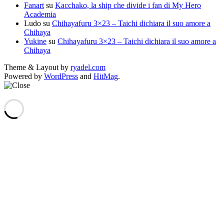
Fanart
su
Kacchako, la ship che divide i fan di My Hero
Academia
Ludo
su
Chihayafuru 3×23 – Taichi dichiara il suo amore a
Chihaya
Yukine
su
Chihayafuru 3×23 – Taichi dichiara il suo amore a
Chihaya
Theme & Layout by
ryadel.com
Powered by
WordPress
and
HitMag
.