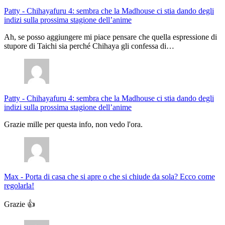
Patty
-
Chihayafuru 4: sembra che la Madhouse ci stia dando degli
indizi sulla prossima stagione dell’anime
Ah, se posso aggiungere mi piace pensare che quella espressione di
stupore di Taichi sia perché Chihaya gli confessa di…
Patty
-
Chihayafuru 4: sembra che la Madhouse ci stia dando degli
indizi sulla prossima stagione dell’anime
Grazie mille per questa info, non vedo l'ora.
Max
-
Porta di casa che si apre o che si chiude da sola? Ecco come
regolarla!
Grazie 👍