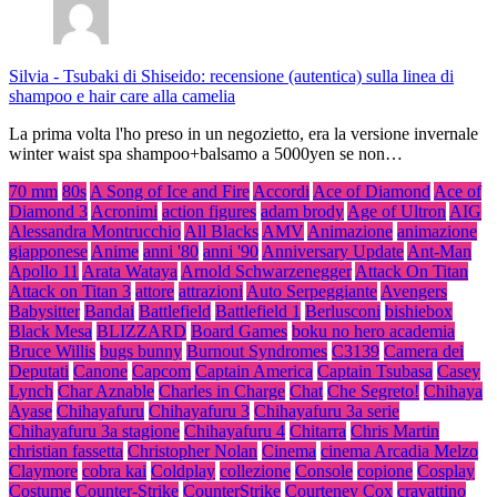
Silvia
-
Tsubaki di Shiseido: recensione (autentica) sulla linea di
shampoo e hair care alla camelia
La prima volta l'ho preso in un negozietto, era la versione invernale
winter waist spa shampoo+balsamo a 5000yen se non…
70 mm
80s
A Song of Ice and Fire
Accordi
Ace of Diamond
Ace of
Diamond 3
Acronimi
action figures
adam brody
Age of Ultron
AIG
Alessandra Montrucchio
All Blacks
AMV
Animazione
animazione
giapponese
Anime
anni '80
anni '90
Anniversary Update
Ant-Man
Apollo 11
Arata Wataya
Arnold Schwarzenegger
Attack On Titan
Attack on Titan 3
attore
attrazioni
Auto Serpeggiante
Avengers
Babysitter
Bandai
Battlefield
Battlefield 1
Berlusconi
bishiebox
Black Mesa
BLIZZARD
Board Games
boku no hero academia
Bruce Willis
bugs bunny
Burnout Syndromes
C3139
Camera dei
Deputati
Canone
Capcom
Captain America
Captain Tsubasa
Casey
Lynch
Char Aznable
Charles in Charge
Chat
Che Segreto!
Chihaya
Ayase
Chihayafuru
Chihayafuru 3
Chihayafuru 3a serie
Chihayafuru 3a stagione
Chihayafuru 4
Chitarra
Chris Martin
christian fassetta
Christopher Nolan
Cinema
cinema Arcadia Melzo
Claymore
cobra kai
Coldplay
collezione
Console
copione
Cosplay
Costume
Counter-Strike
CounterStrike
Courteney Cox
cravattino