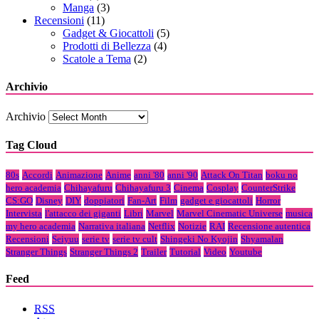
Manga
(3)
Recensioni
(11)
Gadget & Giocattoli
(5)
Prodotti di Bellezza
(4)
Scatole a Tema
(2)
Archivio
Archivio
Tag Cloud
80s
Accordi
Animazione
Anime
anni '80
anni '90
Attack On Titan
boku no
hero academia
Chihayafuru
Chihayafuru 3
Cinema
Cosplay
CounterStrike
CS:GO
Disney
DIY
doppiatori
Fan-Art
Film
gadget e giocattoli
Horror
Intervista
l'attacco dei giganti
Libri
Marvel
Marvel Cinematic Universe
musica
my hero academia
Narrativa italiana
Netflix
Notizie
RAI
Recensione autentica
Recensioni
Seiyuu
serie tv
serie tv cult
Shingeki No Kyojin
Shyamalan
Stranger Things
Stranger Things 2
Trailer
Tutorial
Video
Youtube
Feed
RSS