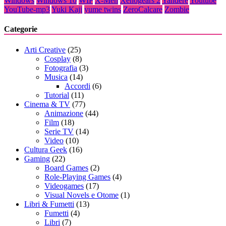
Windows
Windows 10
WIP
X-Men
Xenogears 2
Yandere
Youtube
YouTube-mp3
Yuki Kaji
yume twins
ZeroCalcare
Zombie
Categorie
Arti Creative
(25)
Cosplay
(8)
Fotografia
(3)
Musica
(14)
Accordi
(6)
Tutorial
(11)
Cinema & TV
(77)
Animazione
(44)
Film
(18)
Serie TV
(14)
Video
(10)
Cultura Geek
(16)
Gaming
(22)
Board Games
(2)
Role-Playing Games
(4)
Videogames
(17)
Visual Novels e Otome
(1)
Libri & Fumetti
(13)
Fumetti
(4)
Libri
(7)