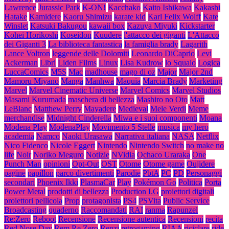
Lawrence
Jurassic Park
K-ON!
Kacchako
Kaito Ishikawa
Kakashi
Hatake
Kamidere
Kaoru Shimizu
karate kid
Karl Felix Wolff
Kate
Winslet
Katsuki Bakugou
kawaii box
Kazuya Miyuki
Kickstarter
Kohei Horikoshi
Koseidon
Kuudere
l'attacco dei giganti
L'Attacco
dei Giganti 3
La biblioteca fantastica
la famiglia brady
Lagarith
Lance Voltron
leggende delle Dolomiti
Leonardo DiCaprio
Levi
Ackerman
Libri
Liden Films
Linux
Lisa Kudrow
lo Squalo
Logica
LuccaComics
M5S
Mac
madhouse
mago di oz
Major
Major 2nd
Mamoru Miyano
Manga
Manhwa
Maquia
Marcia Brady
Marketing
Marvel
Marvel Cinematic Universe
Marvel Comics
Marvel Studios
Masami Kurumada
maschera di bellezza
Mashiro no Oto
Matt
LeBlanc
Matthew Perry
Mayadere
Medieval
Mele Verdi
Meme
merchandise
Midnight Cinderella
Miwa e i suoi componenti
Moana
Modena Play
ModenaPlay
Movimento 5 Stelle
musica
my hero
academia
Namco
Naoki Urasawa
Narrativa italiana
NASA
Netflix
Nico Fidenco
Nicole Eggert
Nintendo
Nintendo Switch
no make no
life
Noir
Noriko Meguro
Notizie
NVidia
Ochaco Uraraka
One
Punch Man
opinioni
Opt-Out
OST
Otome
Otome game
Oujidere
pagine
papillon
parco divertimenti
Parodie
PbtA
PC
PD
Personaggi
secondari
Phoenix Ikki
PlasmaCar
Play
Pokémon Go
Politica
Porta
Power Metal
prodotti di bellezza
Production I.G
proiettori digitali
proiettori pellicola
Prop
protagonista
PS4
PSVita
Public Service
Broadcasting
quaderno
Raccomandati
RAI
ranma
Rapunzel
Re:Zero
Reboot
Recensione
Recensione autentica
Recensioni
recita
Red Nose Day
Rem Re Zero
Renzi
retrogaming
RIAA
riciclare
ride