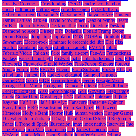
Creative Commons
Crowfunding
CS:GO
cucire per i bambini
cucito
cult movie
cultura geek
cura dei capelli
Cyberbullismo
Cyberharassment
Daiya no A
Daiya no A 3
Daiya no Ace
Dandere
Daniel Larusso
dark elf
David Schwimmer
Dead of Winter
Death
Or Kiss
Deborah Begali
Deckbuilding
Demo
Deredere
Desktop
Diamond no Ace 3
Disney
DIY
Dolasilla
Donald Trump
Doom
Doom Eternal
doppiatore
doppiatori
DOS
DOSBox
Dunkirk
Eijun
Sawamura
Electro-rock
eliminare le orecchie dei libri
Elsa
Elsa
Scarlett
Emulatori
Enigmi
estratto di camelia
EVENT
fabbri
Fabrizio Vidale
Fai da te
Fake
family sit-com
Fan-Art
Fantascienza
Fantasy
Faster Than Light
Fastweb
fiabe
fiabe tradizionali
fiera
Film
Fireworks
Fireworks Should We See
First-Person Shooter
Forever
Young
Forum
FPS
FRAPS
Friends
From Software
Frozen
FTL
fuji
q highland
Fumetti
FX
gadget e giocattoli
Game of Thrones
GameDVR
Garou
GDR
Gender Identity
Genos
George Martin
George R. R. Martin
Georgiana
Giancane
Giochi
Gioco di Ruolo
Giorgio Borghetti
Glass
Goro Shigeno
GoT
Governo
Greg Brady
Guida
Guitar Hero
Guyslugger
H3G
Haikyuu!!
hair care
Hajime
Isayama
Half-Life
Half-Life Alyx
Hanacure
Hanacure Opinioni
Harry Potter
HBO
Hearthstone
Hello Sandybell
Helloween
Himedere
Holly e Benji
Horror
Hulk
human version
Hunger Games
I Cavalieri dello Zodiaco
I Drago
Il 6 di Oxford Street
Il Regno dei
Fanes
Il Trono di Spade
illustrazioni
imax
imax nativo
Intervista
Into
The Breach
Iron Man
Ishimonori
ITB
James Cameron
James
McAvoy
Jane e Micci
Jason Statham
Jennifer Aniston
Johnny