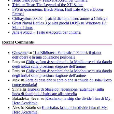
Hello Sandybell – Testo e Accordi per Chitarra
Trick or Treat: The Legend of the XII Saints
FPS in quarantena: Black Mesa, Half-Life Alyx e Doom
Eternal
Chihayafuru 3×23 – Taichi dichiara il suo amore a Chihaya
Great Naval Battles 3 (e altri giochi DOS) su Windows 10,
Mac e Linux
Jane e Micci – Testo e Accordi per chitarra
Recent Comments
Giuseppe
su
“La Biblioteca Fantastica” Fabbri: il piano
dell’opera e la mia collezione personale
Patty
su
Chihayafuru 4: sembra che la Madhouse ci stia dando
degli indizi sulla prossima stagione dell’anime
Patty
su
Chihayafuru 4: sembra che la Madhouse ci stia dando
degli indizi sulla prossima stagione dell’anime
Max
su
Porta di casa che si apre o che si chiude da sola? Ecco
come regolarla!
Silvia
su
Tsubaki di Shiseido: recensione (autentica) sulla
linea di shampoo e hair care alla camelia
Bakudeku_4ever
su
Kacchako, la ship che divide i fan di My
Hero Academia
Alessio Boarin
su
Kacchako, la ship che divide i fan di My
Hero Academia