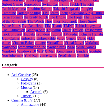
Simulation Inc.
Street Fighter 5
Street Fighter V
subscription box
Subset Games
Superobots
Swing Car
T-shirt
Tackle The Risk
Taichi Mashima
Takahiro Sakurai
Takashi Nagasaki
Tangled
Tarantino
Tartarughe ninja
TBS
teatro
Teenage Mutant Ninja Turtles
Terra Formars
the brady bunch
The Bridge
The Forge
The Legend
of the XII Saints
The Watch
Thor
Thor: Ragnarok
Those Snow
White Notes
Tigi Bed Head
TIM
Titanic
TMNT
Tobio Kageyama
Toei Animation
Toshiya Sato
Toyissimi
Trailer
Trailers
Trasparenza
Trick or Treat
Tsubaki
Tsundere
Tutorial
TV-Pedia
Uchiage Hanabi
Ugo Caldari
unboxing
Unbreakable
Valve
Vegeta
Video
video
games
Vincent Baker
vintage
VirtualDub
Visual Novel
Vodafone
Wallpaper
warhammer online
Warner Bros
Waso
Willie Aames
Windows
Windows 10
WIP
X-Men
Xenogears 2
Yandere
Youtube
YouTube-mp3
Yuki Kaji
yume twins
ZeroCalcare
Zombie
Categorie
Arti Creative
(25)
Cosplay
(8)
Fotografia
(3)
Musica
(14)
Accordi
(6)
Tutorial
(11)
Cinema & TV
(77)
Animazione
(44)