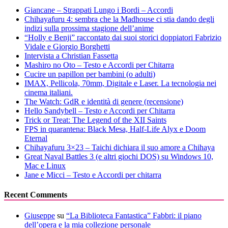
Giancane – Strappati Lungo i Bordi – Accordi
Chihayafuru 4: sembra che la Madhouse ci stia dando degli
indizi sulla prossima stagione dell’anime
“Holly e Benji” raccontato dai suoi storici doppiatori Fabrizio
Vidale e Giorgio Borghetti
Intervista a Christian Fassetta
Mashiro no Oto – Testo e Accordi per Chitarra
Cucire un papillon per bambini (o adulti)
IMAX, Pellicola, 70mm, Digitale e Laser. La tecnologia nei
cinema italiani.
The Watch: GdR e identità di genere (recensione)
Hello Sandybell – Testo e Accordi per Chitarra
Trick or Treat: The Legend of the XII Saints
FPS in quarantena: Black Mesa, Half-Life Alyx e Doom
Eternal
Chihayafuru 3×23 – Taichi dichiara il suo amore a Chihaya
Great Naval Battles 3 (e altri giochi DOS) su Windows 10,
Mac e Linux
Jane e Micci – Testo e Accordi per chitarra
Recent Comments
Giuseppe
su
“La Biblioteca Fantastica” Fabbri: il piano
dell’opera e la mia collezione personale