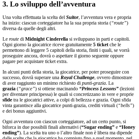
3. Lo sviluppo dell’avventura
Una volta effettuata la scelta del
Suitor
, l’avventura vera e propria
ha inizio: ciascun corteggiatore ha la sua propria storia (
“route”
)
diversa da quelle degli altri.
Le
route
di
Midnight Cinderella
si sviluppano in parti e capitoli.
Ogni giorno la giocatrice riceve gratuitamente
5 ticket
che le
permettono di leggere 5 capitoli della storia, finiti i quali, se vorrà
proseguire ancora, dovrà o aspettare il giorno seguente oppure
pagare per acquistare ticket extra.
In alcuni punti della storia, la giocatrice, per poter proseguire con
successo, dovrà superare una
Royal Challenge
, ovvero dimostrare
di aver raggiunto un minimo richiesto di
punti-grazia
. La
grazia
(
“grace”
) si ottiene macinando
“Princess Lessons”
(lezioni
per diventare principessa) le quali si concretizzano in vere e proprie
sfide
tra le giocatrici attive, a colpi di bellezza e grazia. Ogni sfida
vinta garantisce alla giocatrice punti-grazia, crediti virtuali (
“bells”
)
e dei bonus aggiuntivi.
Ogni avventura con ciascun corteggiatore, ad un certo punto, si
biforca in due possibili finali alternativi (
“Sugar ending”
e
“Honey
ending”
). La scelta tra uno o l’altro finale non è libera ma dipende
dalle scelte che la giocatrice ha compiuto fino a quel momento, nel