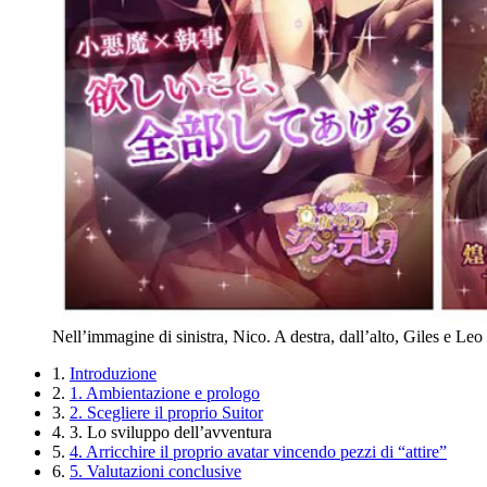
Nell’immagine di sinistra, Nico. A destra, dall’alto, Giles e Leo
1.
Introduzione
2.
1. Ambientazione e prologo
3.
2. Scegliere il proprio Suitor
4.
3. Lo sviluppo dell’avventura
5.
4. Arricchire il proprio avatar vincendo pezzi di “attire”
6.
5. Valutazioni conclusive