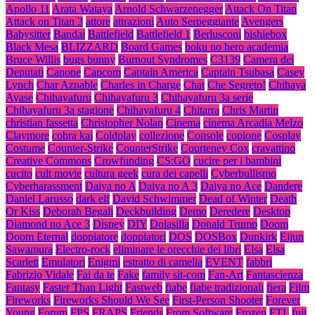
Apollo 11
Arata Wataya
Arnold Schwarzenegger
Attack On Titan
Attack on Titan 3
attore
attrazioni
Auto Serpeggiante
Avengers
Babysitter
Bandai
Battlefield
Battlefield 1
Berlusconi
bishiebox
Black Mesa
BLIZZARD
Board Games
boku no hero academia
Bruce Willis
bugs bunny
Burnout Syndromes
C3139
Camera dei
Deputati
Canone
Capcom
Captain America
Captain Tsubasa
Casey
Lynch
Char Aznable
Charles in Charge
Chat
Che Segreto!
Chihaya
Ayase
Chihayafuru
Chihayafuru 3
Chihayafuru 3a serie
Chihayafuru 3a stagione
Chihayafuru 4
Chitarra
Chris Martin
christian fassetta
Christopher Nolan
Cinema
cinema Arcadia Melzo
Claymore
cobra kai
Coldplay
collezione
Console
copione
Cosplay
Costume
Counter-Strike
CounterStrike
Courteney Cox
cravattino
Creative Commons
Crowfunding
CS:GO
cucire per i bambini
cucito
cult movie
cultura geek
cura dei capelli
Cyberbullismo
Cyberharassment
Daiya no A
Daiya no A 3
Daiya no Ace
Dandere
Daniel Larusso
dark elf
David Schwimmer
Dead of Winter
Death
Or Kiss
Deborah Begali
Deckbuilding
Demo
Deredere
Desktop
Diamond no Ace 3
Disney
DIY
Dolasilla
Donald Trump
Doom
Doom Eternal
doppiatore
doppiatori
DOS
DOSBox
Dunkirk
Eijun
Sawamura
Electro-rock
eliminare le orecchie dei libri
Elsa
Elsa
Scarlett
Emulatori
Enigmi
estratto di camelia
EVENT
fabbri
Fabrizio Vidale
Fai da te
Fake
family sit-com
Fan-Art
Fantascienza
Fantasy
Faster Than Light
Fastweb
fiabe
fiabe tradizionali
fiera
Film
Fireworks
Fireworks Should We See
First-Person Shooter
Forever
Young
Forum
FPS
FRAPS
Friends
From Software
Frozen
FTL
fuji