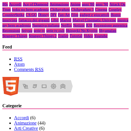
80s
Accordi
Ace of Diamond
Animazione
Anime
anni '80
anni '90
Attack On
Titan
boku no hero academia
Chihayafuru
Chihayafuru 3
Cinema
Cosplay
CounterStrike
CS:GO
Disney
DIY
Fan-Art
Film
gadget e giocattoli
Horror
Intervista
l'attacco dei giganti
Libri
Marvel
Marvel Cinematic Universe
musica
my hero academia
Narrativa italiana
Netflix
Notizie
RAI
Recensione autentica
Recensioni
Seiyuu
serie tv
serie tv cult
Shingeki No Kyojin
Shyamalan
Stranger Things
Stranger Things 2
Trailer
Tutorial
Video
Youtube
Feed
RSS
Atom
Comments
RSS
Categorie
Accordi
(6)
Animazione
(44)
Arti Creative
(6)