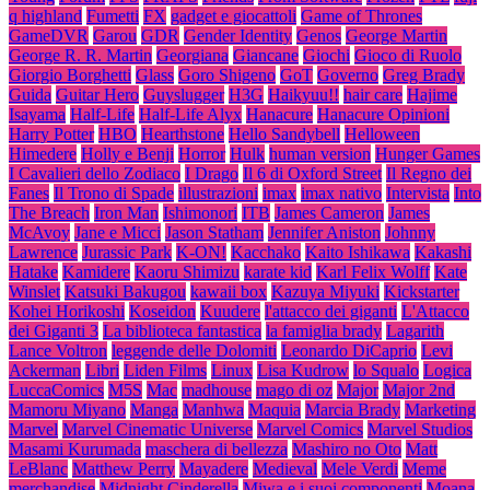
q highland
Fumetti
FX
gadget e giocattoli
Game of Thrones
GameDVR
Garou
GDR
Gender Identity
Genos
George Martin
George R. R. Martin
Georgiana
Giancane
Giochi
Gioco di Ruolo
Giorgio Borghetti
Glass
Goro Shigeno
GoT
Governo
Greg Brady
Guida
Guitar Hero
Guyslugger
H3G
Haikyuu!!
hair care
Hajime
Isayama
Half-Life
Half-Life Alyx
Hanacure
Hanacure Opinioni
Harry Potter
HBO
Hearthstone
Hello Sandybell
Helloween
Himedere
Holly e Benji
Horror
Hulk
human version
Hunger Games
I Cavalieri dello Zodiaco
I Drago
Il 6 di Oxford Street
Il Regno dei
Fanes
Il Trono di Spade
illustrazioni
imax
imax nativo
Intervista
Into
The Breach
Iron Man
Ishimonori
ITB
James Cameron
James
McAvoy
Jane e Micci
Jason Statham
Jennifer Aniston
Johnny
Lawrence
Jurassic Park
K-ON!
Kacchako
Kaito Ishikawa
Kakashi
Hatake
Kamidere
Kaoru Shimizu
karate kid
Karl Felix Wolff
Kate
Winslet
Katsuki Bakugou
kawaii box
Kazuya Miyuki
Kickstarter
Kohei Horikoshi
Koseidon
Kuudere
l'attacco dei giganti
L'Attacco
dei Giganti 3
La biblioteca fantastica
la famiglia brady
Lagarith
Lance Voltron
leggende delle Dolomiti
Leonardo DiCaprio
Levi
Ackerman
Libri
Liden Films
Linux
Lisa Kudrow
lo Squalo
Logica
LuccaComics
M5S
Mac
madhouse
mago di oz
Major
Major 2nd
Mamoru Miyano
Manga
Manhwa
Maquia
Marcia Brady
Marketing
Marvel
Marvel Cinematic Universe
Marvel Comics
Marvel Studios
Masami Kurumada
maschera di bellezza
Mashiro no Oto
Matt
LeBlanc
Matthew Perry
Mayadere
Medieval
Mele Verdi
Meme
merchandise
Midnight Cinderella
Miwa e i suoi componenti
Moana