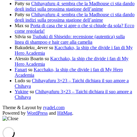
Patty
su
Chihayafuru 4: sembra che la Madhouse ci stia dando
degli indizi sulla prossima stagione dell’anime
Patty
su
Chihayafuru 4: sembra che la Madhouse ci stia dando
degli indizi sulla prossima stagione dell’anime
Max
su
Porta di casa che si apre o che si chiude da sola? Ecco
come regolarla!
Silvia
su
Tsubaki di Shiseido: recensione (autentica) sulla
linea di shampoo e hair care alla camelia
Bakudeku_4ever
su
Kacchako, la ship che divide i fan di My
Hero Academia
Alessio Boarin
su
Kacchako, la ship che divide i fan di My
Hero Academia
Fanart
su
Kacchako, la ship che divide i fan di My Hero
Academia
Ludo
su
Chihayafuru 3×23 – Taichi dichiara il suo amore a
Chihaya
Yukine
su
Chihayafuru 3×23 – Taichi dichiara il suo amore a
Chihaya
Theme & Layout by
ryadel.com
Powered by
WordPress
and
HitMag
.