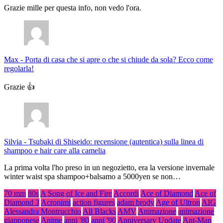
Grazie mille per questa info, non vedo l'ora.
Max
-
Porta di casa che si apre o che si chiude da sola? Ecco come
regolarla!
Grazie 👍
Silvia
-
Tsubaki di Shiseido: recensione (autentica) sulla linea di
shampoo e hair care alla camelia
La prima volta l'ho preso in un negozietto, era la versione invernale
winter waist spa shampoo+balsamo a 5000yen se non…
70 mm
80s
A Song of Ice and Fire
Accordi
Ace of Diamond
Ace of
Diamond 3
Acronimi
action figures
adam brody
Age of Ultron
AIG
Alessandra Montrucchio
All Blacks
AMV
Animazione
animazione
giapponese
Anime
anni '80
anni '90
Anniversary Update
Ant-Man