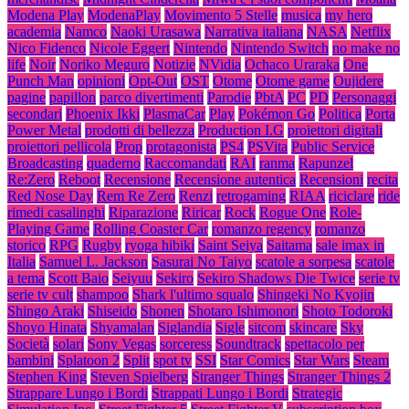
Modena Play
ModenaPlay
Movimento 5 Stelle
musica
my hero
academia
Namco
Naoki Urasawa
Narrativa italiana
NASA
Netflix
Nico Fidenco
Nicole Eggert
Nintendo
Nintendo Switch
no make no
life
Noir
Noriko Meguro
Notizie
NVidia
Ochaco Uraraka
One
Punch Man
opinioni
Opt-Out
OST
Otome
Otome game
Oujidere
pagine
papillon
parco divertimenti
Parodie
PbtA
PC
PD
Personaggi
secondari
Phoenix Ikki
PlasmaCar
Play
Pokémon Go
Politica
Porta
Power Metal
prodotti di bellezza
Production I.G
proiettori digitali
proiettori pellicola
Prop
protagonista
PS4
PSVita
Public Service
Broadcasting
quaderno
Raccomandati
RAI
ranma
Rapunzel
Re:Zero
Reboot
Recensione
Recensione autentica
Recensioni
recita
Red Nose Day
Rem Re Zero
Renzi
retrogaming
RIAA
riciclare
ride
rimedi casalinghi
Riparazione
Riricar
Rock
Rogue One
Role-
Playing Game
Rolling Coaster Car
romanzo regency
romanzo
storico
RPG
Rugby
ryoga hibiki
Saint Seiya
Saitama
sale imax in
Italia
Samuel L. Jackson
Sasurai No Taiyo
scatole a sorpesa
scatole
a tema
Scott Baio
Seiyuu
Sekiro
Sekiro Shadows Die Twice
serie tv
serie tv cult
shampoo
Shark l'ultimo squalo
Shingeki No Kyojin
Shingo Araki
Shiseido
Shonen
Shotaro Ishimonori
Shoto Todoroki
Shoyo Hinata
Shyamalan
Siglandia
Sigle
sitcom
skincare
Sky
Società
solari
Sony Vegas
sorceress
Soundtrack
spettacolo per
bambini
Splatoon 2
Split
spot tv
SSI
Star Comics
Star Wars
Steam
Stephen King
Steven Spielberg
Stranger Things
Stranger Things 2
Strappare Lungo i Bordi
Strappati Lungo i Bordi
Strategic