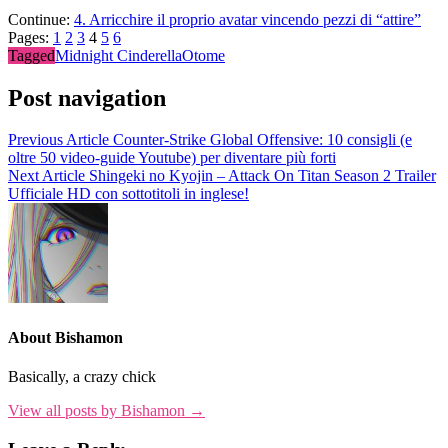
Continue:
4. Arricchire il proprio avatar vincendo pezzi di “attire”
Pages:
1
2
3
4
5
6
Tagged
Midnight Cinderella
Otome
Post navigation
Previous Article
Counter-Strike Global Offensive: 10 consigli (e
oltre 50 video-guide Youtube) per diventare più forti
Next Article
Shingeki no Kyojin – Attack On Titan Season 2 Trailer
Ufficiale HD con sottotitoli in inglese!
About Bishamon
Basically, a crazy chick
View all posts by Bishamon →