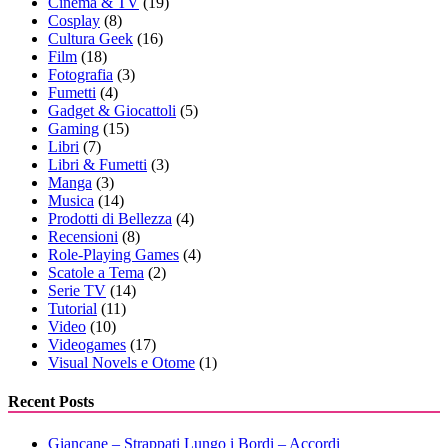
Cinema & TV
(19)
Cosplay
(8)
Cultura Geek
(16)
Film
(18)
Fotografia
(3)
Fumetti
(4)
Gadget & Giocattoli
(5)
Gaming
(15)
Libri
(7)
Libri & Fumetti
(3)
Manga
(3)
Musica
(14)
Prodotti di Bellezza
(4)
Recensioni
(8)
Role-Playing Games
(4)
Scatole a Tema
(2)
Serie TV
(14)
Tutorial
(11)
Video
(10)
Videogames
(17)
Visual Novels e Otome
(1)
Recent Posts
Giancane – Strappati Lungo i Bordi – Accordi