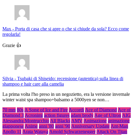
Max
-
Porta di casa che si apre o che si chiude da sola? Ecco come
regolarla!
Grazie 👍
Silvia
-
Tsubaki di Shiseido: recensione (autentica) sulla linea di
shampoo e hair care alla camelia
La prima volta l'ho preso in un negozietto, era la versione invernale
winter waist spa shampoo+balsamo a 5000yen se non…
70 mm
80s
A Song of Ice and Fire
Accordi
Ace of Diamond
Ace of
Diamond 3
Acronimi
action figures
adam brody
Age of Ultron
AIG
Alessandra Montrucchio
All Blacks
AMV
Animazione
animazione
giapponese
Anime
anni '80
anni '90
Anniversary Update
Ant-Man
Apollo 11
Arata Wataya
Arnold Schwarzenegger
Attack On Titan