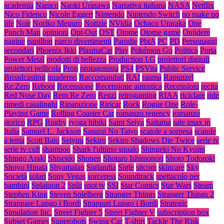
academia
Namco
Naoki Urasawa
Narrativa italiana
NASA
Netflix
Nico Fidenco
Nicole Eggert
Nintendo
Nintendo Switch
no make no
life
Noir
Noriko Meguro
Notizie
NVidia
Ochaco Uraraka
One
Punch Man
opinioni
Opt-Out
OST
Otome
Otome game
Oujidere
pagine
papillon
parco divertimenti
Parodie
PbtA
PC
PD
Personaggi
secondari
Phoenix Ikki
PlasmaCar
Play
Pokémon Go
Politica
Porta
Power Metal
prodotti di bellezza
Production I.G
proiettori digitali
proiettori pellicola
Prop
protagonista
PS4
PSVita
Public Service
Broadcasting
quaderno
Raccomandati
RAI
ranma
Rapunzel
Re:Zero
Reboot
Recensione
Recensione autentica
Recensioni
recita
Red Nose Day
Rem Re Zero
Renzi
retrogaming
RIAA
riciclare
ride
rimedi casalinghi
Riparazione
Riricar
Rock
Rogue One
Role-
Playing Game
Rolling Coaster Car
romanzo regency
romanzo
storico
RPG
Rugby
ryoga hibiki
Saint Seiya
Saitama
sale imax in
Italia
Samuel L. Jackson
Sasurai No Taiyo
scatole a sorpesa
scatole
a tema
Scott Baio
Seiyuu
Sekiro
Sekiro Shadows Die Twice
serie tv
serie tv cult
shampoo
Shark l'ultimo squalo
Shingeki No Kyojin
Shingo Araki
Shiseido
Shonen
Shotaro Ishimonori
Shoto Todoroki
Shoyo Hinata
Shyamalan
Siglandia
Sigle
sitcom
skincare
Sky
Società
solari
Sony Vegas
sorceress
Soundtrack
spettacolo per
bambini
Splatoon 2
Split
spot tv
SSI
Star Comics
Star Wars
Steam
Stephen King
Steven Spielberg
Stranger Things
Stranger Things 2
Strappare Lungo i Bordi
Strappati Lungo i Bordi
Strategic
Simulation Inc.
Street Fighter 5
Street Fighter V
subscription box
Subset Games
Superobots
Swing Car
T-shirt
Tackle The Risk