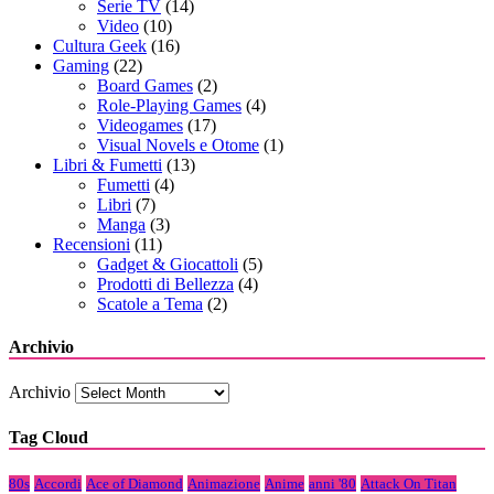
Serie TV
(14)
Video
(10)
Cultura Geek
(16)
Gaming
(22)
Board Games
(2)
Role-Playing Games
(4)
Videogames
(17)
Visual Novels e Otome
(1)
Libri & Fumetti
(13)
Fumetti
(4)
Libri
(7)
Manga
(3)
Recensioni
(11)
Gadget & Giocattoli
(5)
Prodotti di Bellezza
(4)
Scatole a Tema
(2)
Archivio
Archivio
Tag Cloud
80s
Accordi
Ace of Diamond
Animazione
Anime
anni '80
Attack On Titan