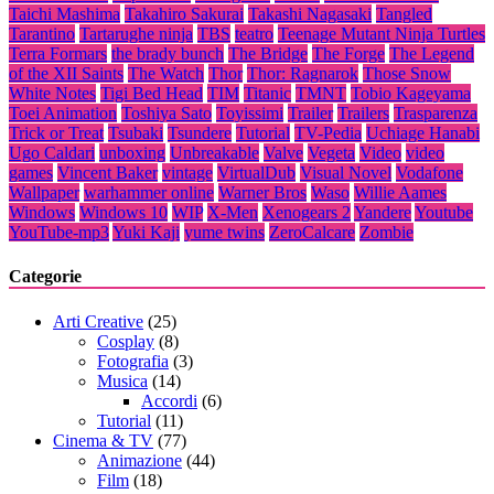
Taichi Mashima
Takahiro Sakurai
Takashi Nagasaki
Tangled
Tarantino
Tartarughe ninja
TBS
teatro
Teenage Mutant Ninja Turtles
Terra Formars
the brady bunch
The Bridge
The Forge
The Legend
of the XII Saints
The Watch
Thor
Thor: Ragnarok
Those Snow
White Notes
Tigi Bed Head
TIM
Titanic
TMNT
Tobio Kageyama
Toei Animation
Toshiya Sato
Toyissimi
Trailer
Trailers
Trasparenza
Trick or Treat
Tsubaki
Tsundere
Tutorial
TV-Pedia
Uchiage Hanabi
Ugo Caldari
unboxing
Unbreakable
Valve
Vegeta
Video
video
games
Vincent Baker
vintage
VirtualDub
Visual Novel
Vodafone
Wallpaper
warhammer online
Warner Bros
Waso
Willie Aames
Windows
Windows 10
WIP
X-Men
Xenogears 2
Yandere
Youtube
YouTube-mp3
Yuki Kaji
yume twins
ZeroCalcare
Zombie
Categorie
Arti Creative
(25)
Cosplay
(8)
Fotografia
(3)
Musica
(14)
Accordi
(6)
Tutorial
(11)
Cinema & TV
(77)
Animazione
(44)
Film
(18)