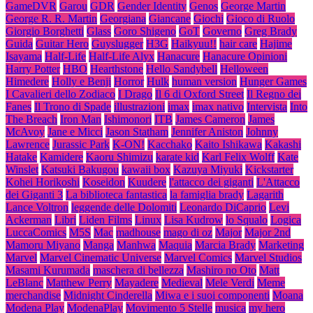
GameDVR
Garou
GDR
Gender Identity
Genos
George Martin
George R. R. Martin
Georgiana
Giancane
Giochi
Gioco di Ruolo
Giorgio Borghetti
Glass
Goro Shigeno
GoT
Governo
Greg Brady
Guida
Guitar Hero
Guyslugger
H3G
Haikyuu!!
hair care
Hajime
Isayama
Half-Life
Half-Life Alyx
Hanacure
Hanacure Opinioni
Harry Potter
HBO
Hearthstone
Hello Sandybell
Helloween
Himedere
Holly e Benji
Horror
Hulk
human version
Hunger Games
I Cavalieri dello Zodiaco
I Drago
Il 6 di Oxford Street
Il Regno dei
Fanes
Il Trono di Spade
illustrazioni
imax
imax nativo
Intervista
Into
The Breach
Iron Man
Ishimonori
ITB
James Cameron
James
McAvoy
Jane e Micci
Jason Statham
Jennifer Aniston
Johnny
Lawrence
Jurassic Park
K-ON!
Kacchako
Kaito Ishikawa
Kakashi
Hatake
Kamidere
Kaoru Shimizu
karate kid
Karl Felix Wolff
Kate
Winslet
Katsuki Bakugou
kawaii box
Kazuya Miyuki
Kickstarter
Kohei Horikoshi
Koseidon
Kuudere
l'attacco dei giganti
L'Attacco
dei Giganti 3
La biblioteca fantastica
la famiglia brady
Lagarith
Lance Voltron
leggende delle Dolomiti
Leonardo DiCaprio
Levi
Ackerman
Libri
Liden Films
Linux
Lisa Kudrow
lo Squalo
Logica
LuccaComics
M5S
Mac
madhouse
mago di oz
Major
Major 2nd
Mamoru Miyano
Manga
Manhwa
Maquia
Marcia Brady
Marketing
Marvel
Marvel Cinematic Universe
Marvel Comics
Marvel Studios
Masami Kurumada
maschera di bellezza
Mashiro no Oto
Matt
LeBlanc
Matthew Perry
Mayadere
Medieval
Mele Verdi
Meme
merchandise
Midnight Cinderella
Miwa e i suoi componenti
Moana
Modena Play
ModenaPlay
Movimento 5 Stelle
musica
my hero