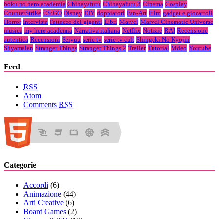
boku no hero academia
Chihayafuru
Chihayafuru 3
Cinema
Cosplay
CounterStrike
CS:GO
Disney
DIY
doppiatori
Fan-Art
Film
gadget e giocattoli
Horror
Intervista
l'attacco dei giganti
Libri
Marvel
Marvel Cinematic Universe
musica
my hero academia
Narrativa italiana
Netflix
Notizie
RAI
Recensione
autentica
Recensioni
Seiyuu
serie tv
serie tv cult
Shingeki No Kyojin
Shyamalan
Stranger Things
Stranger Things 2
Trailer
Tutorial
Video
Youtube
Feed
RSS
Atom
Comments
RSS
Categorie
Accordi
(6)
Animazione
(44)
Arti Creative
(6)
Board Games
(2)