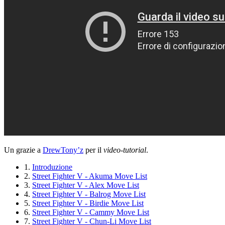
Un grazie a
DrewTony’z
per il
video-tutorial
.
1.
Introduzione
2.
Street Fighter V - Akuma Move List
3.
Street Fighter V - Alex Move List
4.
Street Fighter V - Balrog Move List
5.
Street Fighter V - Birdie Move List
6.
Street Fighter V - Cammy Move List
7.
Street Fighter V - Chun-Li Move List