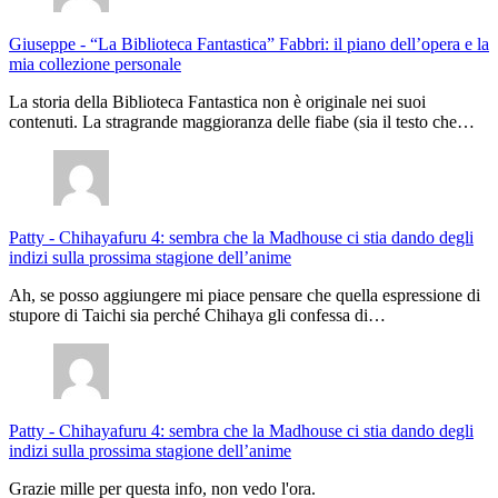
Giuseppe
-
“La Biblioteca Fantastica” Fabbri: il piano dell’opera e la
mia collezione personale
La storia della Biblioteca Fantastica non è originale nei suoi
contenuti. La stragrande maggioranza delle fiabe (sia il testo che…
Patty
-
Chihayafuru 4: sembra che la Madhouse ci stia dando degli
indizi sulla prossima stagione dell’anime
Ah, se posso aggiungere mi piace pensare che quella espressione di
stupore di Taichi sia perché Chihaya gli confessa di…
Patty
-
Chihayafuru 4: sembra che la Madhouse ci stia dando degli
indizi sulla prossima stagione dell’anime
Grazie mille per questa info, non vedo l'ora.