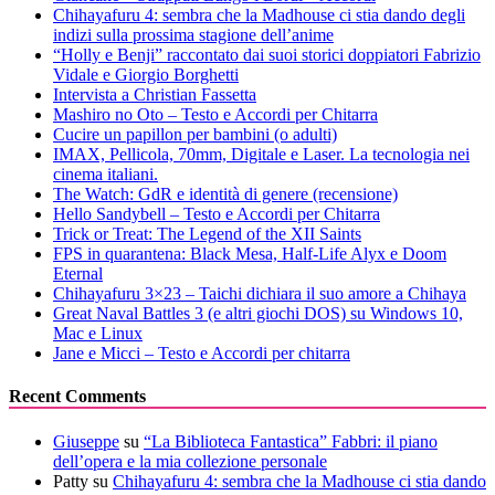
Chihayafuru 4: sembra che la Madhouse ci stia dando degli
indizi sulla prossima stagione dell’anime
“Holly e Benji” raccontato dai suoi storici doppiatori Fabrizio
Vidale e Giorgio Borghetti
Intervista a Christian Fassetta
Mashiro no Oto – Testo e Accordi per Chitarra
Cucire un papillon per bambini (o adulti)
IMAX, Pellicola, 70mm, Digitale e Laser. La tecnologia nei
cinema italiani.
The Watch: GdR e identità di genere (recensione)
Hello Sandybell – Testo e Accordi per Chitarra
Trick or Treat: The Legend of the XII Saints
FPS in quarantena: Black Mesa, Half-Life Alyx e Doom
Eternal
Chihayafuru 3×23 – Taichi dichiara il suo amore a Chihaya
Great Naval Battles 3 (e altri giochi DOS) su Windows 10,
Mac e Linux
Jane e Micci – Testo e Accordi per chitarra
Recent Comments
Giuseppe
su
“La Biblioteca Fantastica” Fabbri: il piano
dell’opera e la mia collezione personale
Patty
su
Chihayafuru 4: sembra che la Madhouse ci stia dando