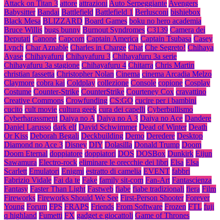
Attack on Titan 3
attore
attrazioni
Auto Serpeggiante
Avengers
Babysitter
Bandai
Battlefield
Battlefield 1
Berlusconi
bishiebox
Black Mesa
BLIZZARD
Board Games
boku no hero academia
Bruce Willis
bugs bunny
Burnout Syndromes
C3139
Camera dei
Deputati
Canone
Capcom
Captain America
Captain Tsubasa
Casey
Lynch
Char Aznable
Charles in Charge
Chat
Che Segreto!
Chihaya
Ayase
Chihayafuru
Chihayafuru 3
Chihayafuru 3a serie
Chihayafuru 3a stagione
Chihayafuru 4
Chitarra
Chris Martin
christian fassetta
Christopher Nolan
Cinema
cinema Arcadia Melzo
Claymore
cobra kai
Coldplay
collezione
Console
copione
Cosplay
Costume
Counter-Strike
CounterStrike
Courteney Cox
cravattino
Creative Commons
Crowfunding
CS:GO
cucire per i bambini
cucito
cult movie
cultura geek
cura dei capelli
Cyberbullismo
Cyberharassment
Daiya no A
Daiya no A 3
Daiya no Ace
Dandere
Daniel Larusso
dark elf
David Schwimmer
Dead of Winter
Death
Or Kiss
Deborah Begali
Deckbuilding
Demo
Deredere
Desktop
Diamond no Ace 3
Disney
DIY
Dolasilla
Donald Trump
Doom
Doom Eternal
doppiatore
doppiatori
DOS
DOSBox
Dunkirk
Eijun
Sawamura
Electro-rock
eliminare le orecchie dei libri
Elsa
Elsa
Scarlett
Emulatori
Enigmi
estratto di camelia
EVENT
fabbri
Fabrizio Vidale
Fai da te
Fake
family sit-com
Fan-Art
Fantascienza
Fantasy
Faster Than Light
Fastweb
fiabe
fiabe tradizionali
fiera
Film
Fireworks
Fireworks Should We See
First-Person Shooter
Forever
Young
Forum
FPS
FRAPS
Friends
From Software
Frozen
FTL
fuji
q highland
Fumetti
FX
gadget e giocattoli
Game of Thrones