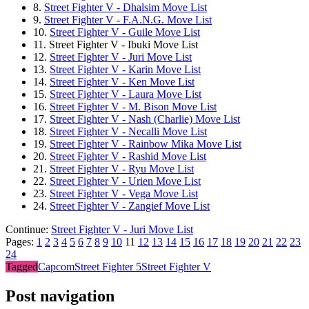
8.
Street Fighter V - Dhalsim Move List
9.
Street Fighter V - F.A.N.G. Move List
10.
Street Fighter V - Guile Move List
11.
Street Fighter V - Ibuki Move List
12.
Street Fighter V - Juri Move List
13.
Street Fighter V - Karin Move List
14.
Street Fighter V - Ken Move List
15.
Street Fighter V - Laura Move List
16.
Street Fighter V - M. Bison Move List
17.
Street Fighter V - Nash (Charlie) Move List
18.
Street Fighter V - Necalli Move List
19.
Street Fighter V - Rainbow Mika Move List
20.
Street Fighter V - Rashid Move List
21.
Street Fighter V - Ryu Move List
22.
Street Fighter V - Urien Move List
23.
Street Fighter V - Vega Move List
24.
Street Fighter V - Zangief Move List
Continue:
Street Fighter V - Juri Move List
Pages:
1
2
3
4
5
6
7
8
9
10
11
12
13
14
15
16
17
18
19
20
21
22
23
24
Tagged
Capcom
Street Fighter 5
Street Fighter V
Post navigation