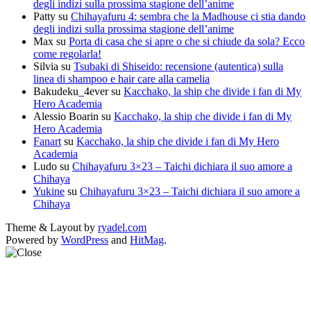
degli indizi sulla prossima stagione dell’anime
Patty
su
Chihayafuru 4: sembra che la Madhouse ci stia dando
degli indizi sulla prossima stagione dell’anime
Max
su
Porta di casa che si apre o che si chiude da sola? Ecco
come regolarla!
Silvia
su
Tsubaki di Shiseido: recensione (autentica) sulla
linea di shampoo e hair care alla camelia
Bakudeku_4ever
su
Kacchako, la ship che divide i fan di My
Hero Academia
Alessio Boarin
su
Kacchako, la ship che divide i fan di My
Hero Academia
Fanart
su
Kacchako, la ship che divide i fan di My Hero
Academia
Ludo
su
Chihayafuru 3×23 – Taichi dichiara il suo amore a
Chihaya
Yukine
su
Chihayafuru 3×23 – Taichi dichiara il suo amore a
Chihaya
Theme & Layout by
ryadel.com
Powered by
WordPress
and
HitMag
.