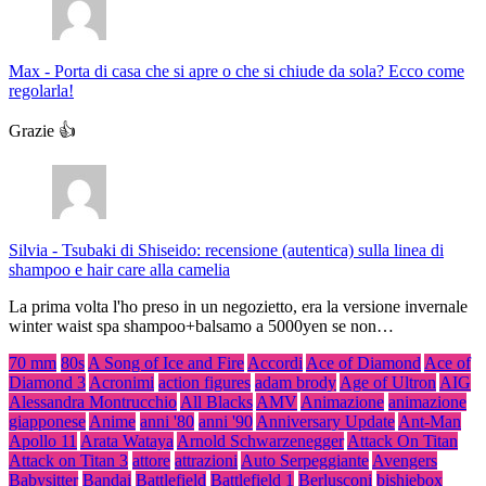
Max
-
Porta di casa che si apre o che si chiude da sola? Ecco come
regolarla!
Grazie 👍
Silvia
-
Tsubaki di Shiseido: recensione (autentica) sulla linea di
shampoo e hair care alla camelia
La prima volta l'ho preso in un negozietto, era la versione invernale
winter waist spa shampoo+balsamo a 5000yen se non…
70 mm
80s
A Song of Ice and Fire
Accordi
Ace of Diamond
Ace of
Diamond 3
Acronimi
action figures
adam brody
Age of Ultron
AIG
Alessandra Montrucchio
All Blacks
AMV
Animazione
animazione
giapponese
Anime
anni '80
anni '90
Anniversary Update
Ant-Man
Apollo 11
Arata Wataya
Arnold Schwarzenegger
Attack On Titan
Attack on Titan 3
attore
attrazioni
Auto Serpeggiante
Avengers
Babysitter
Bandai
Battlefield
Battlefield 1
Berlusconi
bishiebox