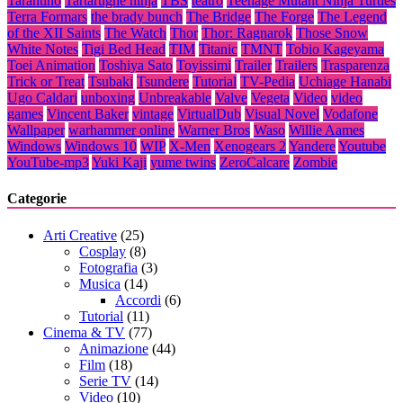
Tarantino
Tartarughe ninja
TBS
teatro
Teenage Mutant Ninja Turtles
Terra Formars
the brady bunch
The Bridge
The Forge
The Legend
of the XII Saints
The Watch
Thor
Thor: Ragnarok
Those Snow
White Notes
Tigi Bed Head
TIM
Titanic
TMNT
Tobio Kageyama
Toei Animation
Toshiya Sato
Toyissimi
Trailer
Trailers
Trasparenza
Trick or Treat
Tsubaki
Tsundere
Tutorial
TV-Pedia
Uchiage Hanabi
Ugo Caldari
unboxing
Unbreakable
Valve
Vegeta
Video
video
games
Vincent Baker
vintage
VirtualDub
Visual Novel
Vodafone
Wallpaper
warhammer online
Warner Bros
Waso
Willie Aames
Windows
Windows 10
WIP
X-Men
Xenogears 2
Yandere
Youtube
YouTube-mp3
Yuki Kaji
yume twins
ZeroCalcare
Zombie
Categorie
Arti Creative
(25)
Cosplay
(8)
Fotografia
(3)
Musica
(14)
Accordi
(6)
Tutorial
(11)
Cinema & TV
(77)
Animazione
(44)
Film
(18)
Serie TV
(14)
Video
(10)