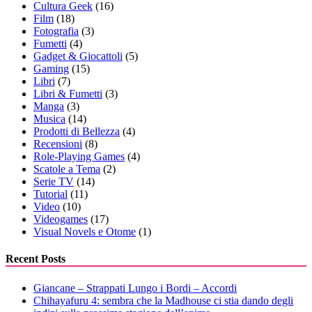
Cultura Geek
(16)
Film
(18)
Fotografia
(3)
Fumetti
(4)
Gadget & Giocattoli
(5)
Gaming
(15)
Libri
(7)
Libri & Fumetti
(3)
Manga
(3)
Musica
(14)
Prodotti di Bellezza
(4)
Recensioni
(8)
Role-Playing Games
(4)
Scatole a Tema
(2)
Serie TV
(14)
Tutorial
(11)
Video
(10)
Videogames
(17)
Visual Novels e Otome
(1)
Recent Posts
Giancane – Strappati Lungo i Bordi – Accordi
Chihayafuru 4: sembra che la Madhouse ci stia dando degli