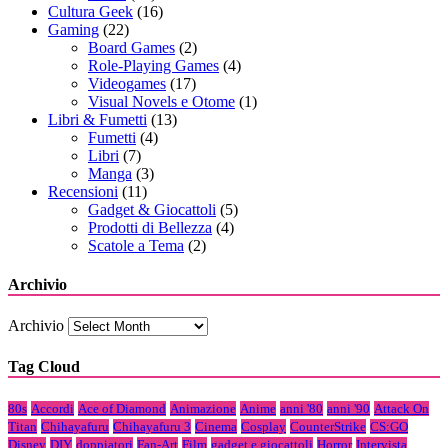
Cultura Geek
(16)
Gaming
(22)
Board Games
(2)
Role-Playing Games
(4)
Videogames
(17)
Visual Novels e Otome
(1)
Libri & Fumetti
(13)
Fumetti
(4)
Libri
(7)
Manga
(3)
Recensioni
(11)
Gadget & Giocattoli
(5)
Prodotti di Bellezza
(4)
Scatole a Tema
(2)
Archivio
Archivio
Tag Cloud
80s
Accordi
Ace of Diamond
Animazione
Anime
anni '80
anni '90
Attack On
Titan
Chihayafuru
Chihayafuru 3
Cinema
Cosplay
CounterStrike
CS:GO
Disney
DIY
doppiatori
Fan-Art
Film
gadget e giocattoli
Horror
Intervista