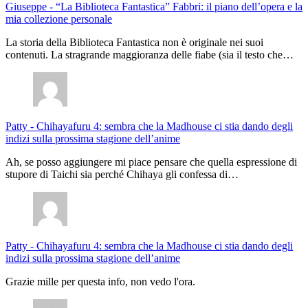
Giuseppe
-
“La Biblioteca Fantastica” Fabbri: il piano dell’opera e la
mia collezione personale
La storia della Biblioteca Fantastica non è originale nei suoi
contenuti. La stragrande maggioranza delle fiabe (sia il testo che…
Patty
-
Chihayafuru 4: sembra che la Madhouse ci stia dando degli
indizi sulla prossima stagione dell’anime
Ah, se posso aggiungere mi piace pensare che quella espressione di
stupore di Taichi sia perché Chihaya gli confessa di…
Patty
-
Chihayafuru 4: sembra che la Madhouse ci stia dando degli
indizi sulla prossima stagione dell’anime
Grazie mille per questa info, non vedo l'ora.