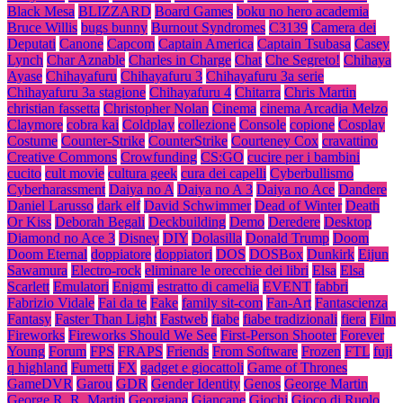
Black Mesa
BLIZZARD
Board Games
boku no hero academia
Bruce Willis
bugs bunny
Burnout Syndromes
C3139
Camera dei
Deputati
Canone
Capcom
Captain America
Captain Tsubasa
Casey
Lynch
Char Aznable
Charles in Charge
Chat
Che Segreto!
Chihaya
Ayase
Chihayafuru
Chihayafuru 3
Chihayafuru 3a serie
Chihayafuru 3a stagione
Chihayafuru 4
Chitarra
Chris Martin
christian fassetta
Christopher Nolan
Cinema
cinema Arcadia Melzo
Claymore
cobra kai
Coldplay
collezione
Console
copione
Cosplay
Costume
Counter-Strike
CounterStrike
Courteney Cox
cravattino
Creative Commons
Crowfunding
CS:GO
cucire per i bambini
cucito
cult movie
cultura geek
cura dei capelli
Cyberbullismo
Cyberharassment
Daiya no A
Daiya no A 3
Daiya no Ace
Dandere
Daniel Larusso
dark elf
David Schwimmer
Dead of Winter
Death
Or Kiss
Deborah Begali
Deckbuilding
Demo
Deredere
Desktop
Diamond no Ace 3
Disney
DIY
Dolasilla
Donald Trump
Doom
Doom Eternal
doppiatore
doppiatori
DOS
DOSBox
Dunkirk
Eijun
Sawamura
Electro-rock
eliminare le orecchie dei libri
Elsa
Elsa
Scarlett
Emulatori
Enigmi
estratto di camelia
EVENT
fabbri
Fabrizio Vidale
Fai da te
Fake
family sit-com
Fan-Art
Fantascienza
Fantasy
Faster Than Light
Fastweb
fiabe
fiabe tradizionali
fiera
Film
Fireworks
Fireworks Should We See
First-Person Shooter
Forever
Young
Forum
FPS
FRAPS
Friends
From Software
Frozen
FTL
fuji
q highland
Fumetti
FX
gadget e giocattoli
Game of Thrones
GameDVR
Garou
GDR
Gender Identity
Genos
George Martin
George R. R. Martin
Georgiana
Giancane
Giochi
Gioco di Ruolo