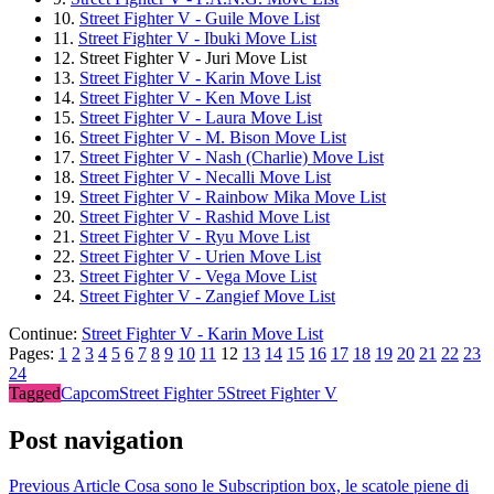
10.
Street Fighter V - Guile Move List
11.
Street Fighter V - Ibuki Move List
12.
Street Fighter V - Juri Move List
13.
Street Fighter V - Karin Move List
14.
Street Fighter V - Ken Move List
15.
Street Fighter V - Laura Move List
16.
Street Fighter V - M. Bison Move List
17.
Street Fighter V - Nash (Charlie) Move List
18.
Street Fighter V - Necalli Move List
19.
Street Fighter V - Rainbow Mika Move List
20.
Street Fighter V - Rashid Move List
21.
Street Fighter V - Ryu Move List
22.
Street Fighter V - Urien Move List
23.
Street Fighter V - Vega Move List
24.
Street Fighter V - Zangief Move List
Continue:
Street Fighter V - Karin Move List
Pages:
1
2
3
4
5
6
7
8
9
10
11
12
13
14
15
16
17
18
19
20
21
22
23
24
Tagged
Capcom
Street Fighter 5
Street Fighter V
Post navigation
Previous Article
Cosa sono le Subscription box, le scatole piene di