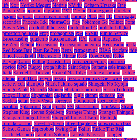
life
Noir
Noriko Meguro
Notizie
NVidia
Ochaco Uraraka
One
Punch Man
opinioni
Opt-Out
OST
Otome
Otome game
Oujidere
pagine
papillon
parco divertimenti
Parodie
PbtA
PC
PD
Personaggi
secondari
Phoenix Ikki
PlasmaCar
Play
Pokémon Go
Politica
Porta
Power Metal
prodotti di bellezza
Production I.G
proiettori digitali
proiettori pellicola
Prop
protagonista
PS4
PSVita
Public Service
Broadcasting
quaderno
Raccomandati
RAI
ranma
Rapunzel
Re:Zero
Reboot
Recensione
Recensione autentica
Recensioni
recita
Red Nose Day
Rem Re Zero
Renzi
retrogaming
RIAA
riciclare
ride
rimedi casalinghi
Riparazione
Riricar
Rock
Rogue One
Role-
Playing Game
Rolling Coaster Car
romanzo regency
romanzo
storico
RPG
Rugby
ryoga hibiki
Saint Seiya
Saitama
sale imax in
Italia
Samuel L. Jackson
Sasurai No Taiyo
scatole a sorpesa
scatole
a tema
Scott Baio
Seiyuu
Sekiro
Sekiro Shadows Die Twice
serie tv
serie tv cult
shampoo
Shark l'ultimo squalo
Shingeki No Kyojin
Shingo Araki
Shiseido
Shonen
Shotaro Ishimonori
Shoto Todoroki
Shoyo Hinata
Shyamalan
Siglandia
Sigle
sitcom
skincare
Sky
Società
solari
Sony Vegas
sorceress
Soundtrack
spettacolo per
bambini
Splatoon 2
Split
spot tv
SSI
Star Comics
Star Wars
Steam
Stephen King
Steven Spielberg
Stranger Things
Stranger Things 2
Strappare Lungo i Bordi
Strappati Lungo i Bordi
Strategic
Simulation Inc.
Street Fighter 5
Street Fighter V
subscription box
Subset Games
Superobots
Swing Car
T-shirt
Tackle The Risk
Taichi Mashima
Takahiro Sakurai
Takashi Nagasaki
Tangled