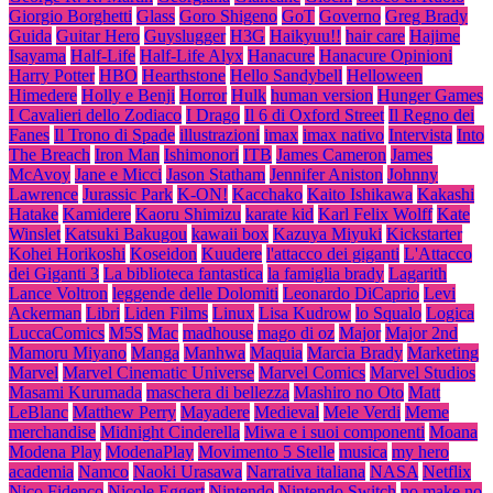
Giorgio Borghetti
Glass
Goro Shigeno
GoT
Governo
Greg Brady
Guida
Guitar Hero
Guyslugger
H3G
Haikyuu!!
hair care
Hajime
Isayama
Half-Life
Half-Life Alyx
Hanacure
Hanacure Opinioni
Harry Potter
HBO
Hearthstone
Hello Sandybell
Helloween
Himedere
Holly e Benji
Horror
Hulk
human version
Hunger Games
I Cavalieri dello Zodiaco
I Drago
Il 6 di Oxford Street
Il Regno dei
Fanes
Il Trono di Spade
illustrazioni
imax
imax nativo
Intervista
Into
The Breach
Iron Man
Ishimonori
ITB
James Cameron
James
McAvoy
Jane e Micci
Jason Statham
Jennifer Aniston
Johnny
Lawrence
Jurassic Park
K-ON!
Kacchako
Kaito Ishikawa
Kakashi
Hatake
Kamidere
Kaoru Shimizu
karate kid
Karl Felix Wolff
Kate
Winslet
Katsuki Bakugou
kawaii box
Kazuya Miyuki
Kickstarter
Kohei Horikoshi
Koseidon
Kuudere
l'attacco dei giganti
L'Attacco
dei Giganti 3
La biblioteca fantastica
la famiglia brady
Lagarith
Lance Voltron
leggende delle Dolomiti
Leonardo DiCaprio
Levi
Ackerman
Libri
Liden Films
Linux
Lisa Kudrow
lo Squalo
Logica
LuccaComics
M5S
Mac
madhouse
mago di oz
Major
Major 2nd
Mamoru Miyano
Manga
Manhwa
Maquia
Marcia Brady
Marketing
Marvel
Marvel Cinematic Universe
Marvel Comics
Marvel Studios
Masami Kurumada
maschera di bellezza
Mashiro no Oto
Matt
LeBlanc
Matthew Perry
Mayadere
Medieval
Mele Verdi
Meme
merchandise
Midnight Cinderella
Miwa e i suoi componenti
Moana
Modena Play
ModenaPlay
Movimento 5 Stelle
musica
my hero
academia
Namco
Naoki Urasawa
Narrativa italiana
NASA
Netflix
Nico Fidenco
Nicole Eggert
Nintendo
Nintendo Switch
no make no