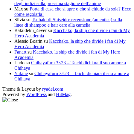
degli indizi sulla prossima stagione dell’anime
Max
su
Porta di casa che si apre o che si chiude da sola? Ecco
come regolarla!
Silvia
su
Tsubaki di Shiseido: recensione (autentica) sulla
linea di shampoo e hair care alla camelia
Bakudeku_4ever
su
Kacchako, la ship che divide i fan di My
Hero Academia
Alessio Boarin
su
Kacchako, la ship che divide i fan di My
Hero Academia
Fanart
su
Kacchako, la ship che divide i fan di My Hero
Academia
Ludo
su
Chihayafuru 3×23 – Taichi dichiara il suo amore a
Chihaya
Yukine
su
Chihayafuru 3×23 – Taichi dichiara il suo amore a
Chihaya
Theme & Layout by
ryadel.com
Powered by
WordPress
and
HitMag
.