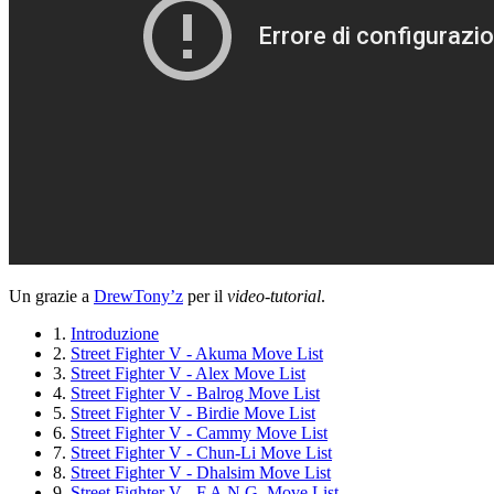
Un grazie a
DrewTony’z
per il
video-tutorial
.
1.
Introduzione
2.
Street Fighter V - Akuma Move List
3.
Street Fighter V - Alex Move List
4.
Street Fighter V - Balrog Move List
5.
Street Fighter V - Birdie Move List
6.
Street Fighter V - Cammy Move List
7.
Street Fighter V - Chun-Li Move List
8.
Street Fighter V - Dhalsim Move List
9.
Street Fighter V - F.A.N.G. Move List