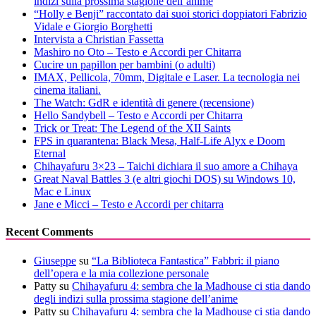
indizi sulla prossima stagione dell’anime
“Holly e Benji” raccontato dai suoi storici doppiatori Fabrizio
Vidale e Giorgio Borghetti
Intervista a Christian Fassetta
Mashiro no Oto – Testo e Accordi per Chitarra
Cucire un papillon per bambini (o adulti)
IMAX, Pellicola, 70mm, Digitale e Laser. La tecnologia nei
cinema italiani.
The Watch: GdR e identità di genere (recensione)
Hello Sandybell – Testo e Accordi per Chitarra
Trick or Treat: The Legend of the XII Saints
FPS in quarantena: Black Mesa, Half-Life Alyx e Doom
Eternal
Chihayafuru 3×23 – Taichi dichiara il suo amore a Chihaya
Great Naval Battles 3 (e altri giochi DOS) su Windows 10,
Mac e Linux
Jane e Micci – Testo e Accordi per chitarra
Recent Comments
Giuseppe
su
“La Biblioteca Fantastica” Fabbri: il piano
dell’opera e la mia collezione personale
Patty
su
Chihayafuru 4: sembra che la Madhouse ci stia dando
degli indizi sulla prossima stagione dell’anime
Patty
su
Chihayafuru 4: sembra che la Madhouse ci stia dando