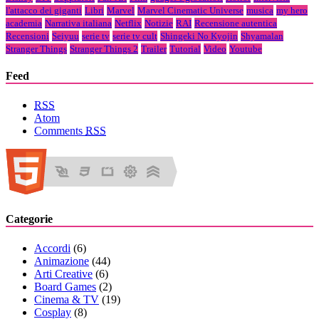
l'attacco dei giganti
Libri
Marvel
Marvel Cinematic Universe
musica
my hero
academia
Narrativa italiana
Netflix
Notizie
RAI
Recensione autentica
Recensioni
Seiyuu
serie tv
serie tv cult
Shingeki No Kyojin
Shyamalan
Stranger Things
Stranger Things 2
Trailer
Tutorial
Video
Youtube
Feed
RSS
Atom
Comments
RSS
Categorie
Accordi
(6)
Animazione
(44)
Arti Creative
(6)
Board Games
(2)
Cinema & TV
(19)
Cosplay
(8)