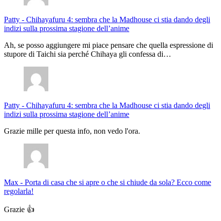
Patty
-
Chihayafuru 4: sembra che la Madhouse ci stia dando degli
indizi sulla prossima stagione dell’anime
Ah, se posso aggiungere mi piace pensare che quella espressione di
stupore di Taichi sia perché Chihaya gli confessa di…
Patty
-
Chihayafuru 4: sembra che la Madhouse ci stia dando degli
indizi sulla prossima stagione dell’anime
Grazie mille per questa info, non vedo l'ora.
Max
-
Porta di casa che si apre o che si chiude da sola? Ecco come
regolarla!
Grazie 👍