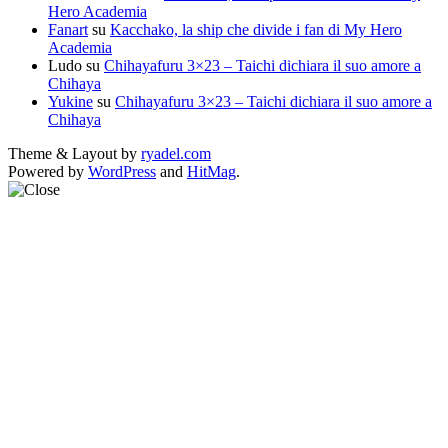
Hero Academia
Fanart
su
Kacchako, la ship che divide i fan di My Hero
Academia
Ludo
su
Chihayafuru 3×23 – Taichi dichiara il suo amore a
Chihaya
Yukine
su
Chihayafuru 3×23 – Taichi dichiara il suo amore a
Chihaya
Theme & Layout by
ryadel.com
Powered by
WordPress
and
HitMag
.