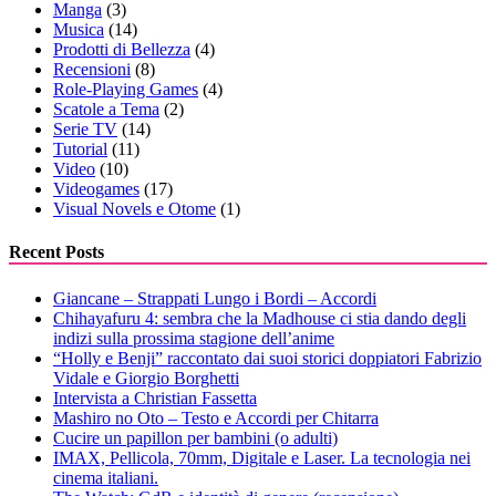
Manga
(3)
Musica
(14)
Prodotti di Bellezza
(4)
Recensioni
(8)
Role-Playing Games
(4)
Scatole a Tema
(2)
Serie TV
(14)
Tutorial
(11)
Video
(10)
Videogames
(17)
Visual Novels e Otome
(1)
Recent Posts
Giancane – Strappati Lungo i Bordi – Accordi
Chihayafuru 4: sembra che la Madhouse ci stia dando degli
indizi sulla prossima stagione dell’anime
“Holly e Benji” raccontato dai suoi storici doppiatori Fabrizio
Vidale e Giorgio Borghetti
Intervista a Christian Fassetta
Mashiro no Oto – Testo e Accordi per Chitarra
Cucire un papillon per bambini (o adulti)
IMAX, Pellicola, 70mm, Digitale e Laser. La tecnologia nei
cinema italiani.