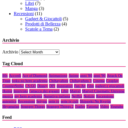
Libri
(7)
Manga
(3)
Recensioni
(11)
Gadget & Giocattoli
(5)
Prodotti di Bellezza
(4)
Scatole a Tema
(2)
Archivio
Archivio
Tag Cloud
80s
Accordi
Ace of Diamond
Animazione
Anime
anni '80
anni '90
Attack On
Titan
boku no hero academia
Chihayafuru
Chihayafuru 3
Cinema
Cosplay
CounterStrike
CS:GO
Disney
DIY
doppiatori
Fan-Art
Film
gadget e giocattoli
Horror
Intervista
l'attacco dei giganti
Libri
Marvel
Marvel Cinematic Universe
musica
my hero academia
Narrativa italiana
Netflix
Notizie
Recensione
autentica
Recensioni
Seiyuu
serie tv
serie tv cult
Shingeki No Kyojin
Shyamalan
Stranger Things
Stranger Things 2
Trailer
Tutorial
Video
Youtube
Feed