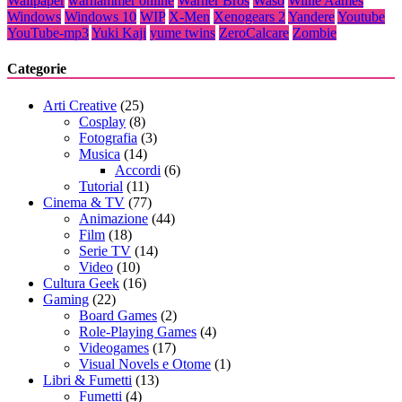
Wallpaper
warhammer online
Warner Bros
Waso
Willie Aames
Windows
Windows 10
WIP
X-Men
Xenogears 2
Yandere
Youtube
YouTube-mp3
Yuki Kaji
yume twins
ZeroCalcare
Zombie
Categorie
Arti Creative
(25)
Cosplay
(8)
Fotografia
(3)
Musica
(14)
Accordi
(6)
Tutorial
(11)
Cinema & TV
(77)
Animazione
(44)
Film
(18)
Serie TV
(14)
Video
(10)
Cultura Geek
(16)
Gaming
(22)
Board Games
(2)
Role-Playing Games
(4)
Videogames
(17)
Visual Novels e Otome
(1)
Libri & Fumetti
(13)
Fumetti
(4)