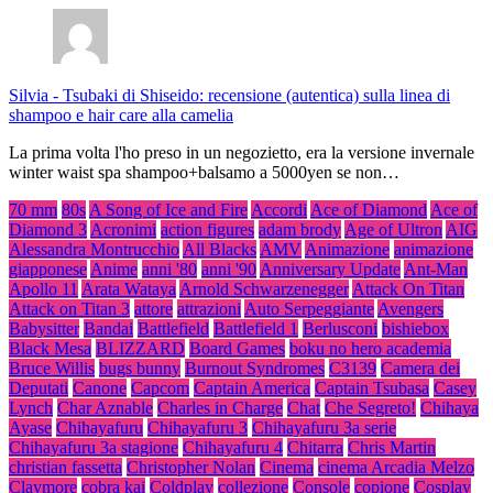
Silvia
-
Tsubaki di Shiseido: recensione (autentica) sulla linea di
shampoo e hair care alla camelia
La prima volta l'ho preso in un negozietto, era la versione invernale
winter waist spa shampoo+balsamo a 5000yen se non…
70 mm
80s
A Song of Ice and Fire
Accordi
Ace of Diamond
Ace of
Diamond 3
Acronimi
action figures
adam brody
Age of Ultron
AIG
Alessandra Montrucchio
All Blacks
AMV
Animazione
animazione
giapponese
Anime
anni '80
anni '90
Anniversary Update
Ant-Man
Apollo 11
Arata Wataya
Arnold Schwarzenegger
Attack On Titan
Attack on Titan 3
attore
attrazioni
Auto Serpeggiante
Avengers
Babysitter
Bandai
Battlefield
Battlefield 1
Berlusconi
bishiebox
Black Mesa
BLIZZARD
Board Games
boku no hero academia
Bruce Willis
bugs bunny
Burnout Syndromes
C3139
Camera dei
Deputati
Canone
Capcom
Captain America
Captain Tsubasa
Casey
Lynch
Char Aznable
Charles in Charge
Chat
Che Segreto!
Chihaya
Ayase
Chihayafuru
Chihayafuru 3
Chihayafuru 3a serie
Chihayafuru 3a stagione
Chihayafuru 4
Chitarra
Chris Martin
christian fassetta
Christopher Nolan
Cinema
cinema Arcadia Melzo
Claymore
cobra kai
Coldplay
collezione
Console
copione
Cosplay