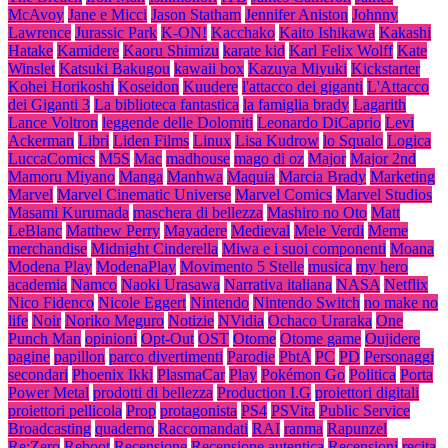
McAvoy
Jane e Micci
Jason Statham
Jennifer Aniston
Johnny
Lawrence
Jurassic Park
K-ON!
Kacchako
Kaito Ishikawa
Kakashi
Hatake
Kamidere
Kaoru Shimizu
karate kid
Karl Felix Wolff
Kate
Winslet
Katsuki Bakugou
kawaii box
Kazuya Miyuki
Kickstarter
Kohei Horikoshi
Koseidon
Kuudere
l'attacco dei giganti
L'Attacco
dei Giganti 3
La biblioteca fantastica
la famiglia brady
Lagarith
Lance Voltron
leggende delle Dolomiti
Leonardo DiCaprio
Levi
Ackerman
Libri
Liden Films
Linux
Lisa Kudrow
lo Squalo
Logica
LuccaComics
M5S
Mac
madhouse
mago di oz
Major
Major 2nd
Mamoru Miyano
Manga
Manhwa
Maquia
Marcia Brady
Marketing
Marvel
Marvel Cinematic Universe
Marvel Comics
Marvel Studios
Masami Kurumada
maschera di bellezza
Mashiro no Oto
Matt
LeBlanc
Matthew Perry
Mayadere
Medieval
Mele Verdi
Meme
merchandise
Midnight Cinderella
Miwa e i suoi componenti
Moana
Modena Play
ModenaPlay
Movimento 5 Stelle
musica
my hero
academia
Namco
Naoki Urasawa
Narrativa italiana
NASA
Netflix
Nico Fidenco
Nicole Eggert
Nintendo
Nintendo Switch
no make no
life
Noir
Noriko Meguro
Notizie
NVidia
Ochaco Uraraka
One
Punch Man
opinioni
Opt-Out
OST
Otome
Otome game
Oujidere
pagine
papillon
parco divertimenti
Parodie
PbtA
PC
PD
Personaggi
secondari
Phoenix Ikki
PlasmaCar
Play
Pokémon Go
Politica
Porta
Power Metal
prodotti di bellezza
Production I.G
proiettori digitali
proiettori pellicola
Prop
protagonista
PS4
PSVita
Public Service
Broadcasting
quaderno
Raccomandati
RAI
ranma
Rapunzel
Re:Zero
Reboot
Recensione
Recensione autentica
Recensioni
recita