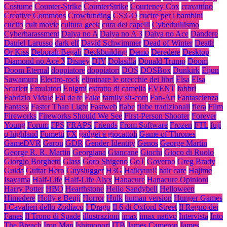
Costume
Counter-Strike
CounterStrike
Courteney Cox
cravattino
Creative Commons
Crowfunding
CS:GO
cucire per i bambini
cucito
cult movie
cultura geek
cura dei capelli
Cyberbullismo
Cyberharassment
Daiya no A
Daiya no A 3
Daiya no Ace
Dandere
Daniel Larusso
dark elf
David Schwimmer
Dead of Winter
Death
Or Kiss
Deborah Begali
Deckbuilding
Demo
Deredere
Desktop
Diamond no Ace 3
Disney
DIY
Dolasilla
Donald Trump
Doom
Doom Eternal
doppiatore
doppiatori
DOS
DOSBox
Dunkirk
Eijun
Sawamura
Electro-rock
eliminare le orecchie dei libri
Elsa
Elsa
Scarlett
Emulatori
Enigmi
estratto di camelia
EVENT
fabbri
Fabrizio Vidale
Fai da te
Fake
family sit-com
Fan-Art
Fantascienza
Fantasy
Faster Than Light
Fastweb
fiabe
fiabe tradizionali
fiera
Film
Fireworks
Fireworks Should We See
First-Person Shooter
Forever
Young
Forum
FPS
FRAPS
Friends
From Software
Frozen
FTL
fuji
q highland
Fumetti
FX
gadget e giocattoli
Game of Thrones
GameDVR
Garou
GDR
Gender Identity
Genos
George Martin
George R. R. Martin
Georgiana
Giancane
Giochi
Gioco di Ruolo
Giorgio Borghetti
Glass
Goro Shigeno
GoT
Governo
Greg Brady
Guida
Guitar Hero
Guyslugger
H3G
Haikyuu!!
hair care
Hajime
Isayama
Half-Life
Half-Life Alyx
Hanacure
Hanacure Opinioni
Harry Potter
HBO
Hearthstone
Hello Sandybell
Helloween
Himedere
Holly e Benji
Horror
Hulk
human version
Hunger Games
I Cavalieri dello Zodiaco
I Drago
Il 6 di Oxford Street
Il Regno dei
Fanes
Il Trono di Spade
illustrazioni
imax
imax nativo
Intervista
Into
The Breach
Iron Man
Ishimonori
ITB
James Cameron
James