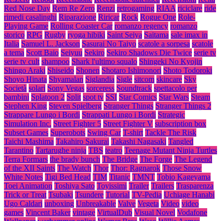
Red Nose Day
Rem Re Zero
Renzi
retrogaming
RIAA
riciclare
ride
rimedi casalinghi
Riparazione
Riricar
Rock
Rogue One
Role-
Playing Game
Rolling Coaster Car
romanzo regency
romanzo
storico
RPG
Rugby
ryoga hibiki
Saint Seiya
Saitama
sale imax in
Italia
Samuel L. Jackson
Sasurai No Taiyo
scatole a sorpesa
scatole
a tema
Scott Baio
Seiyuu
Sekiro
Sekiro Shadows Die Twice
serie tv
serie tv cult
shampoo
Shark l'ultimo squalo
Shingeki No Kyojin
Shingo Araki
Shiseido
Shonen
Shotaro Ishimonori
Shoto Todoroki
Shoyo Hinata
Shyamalan
Siglandia
Sigle
sitcom
skincare
Sky
Società
solari
Sony Vegas
sorceress
Soundtrack
spettacolo per
bambini
Splatoon 2
Split
spot tv
SSI
Star Comics
Star Wars
Steam
Stephen King
Steven Spielberg
Stranger Things
Stranger Things 2
Strappare Lungo i Bordi
Strappati Lungo i Bordi
Strategic
Simulation Inc.
Street Fighter 5
Street Fighter V
subscription box
Subset Games
Superobots
Swing Car
T-shirt
Tackle The Risk
Taichi Mashima
Takahiro Sakurai
Takashi Nagasaki
Tangled
Tarantino
Tartarughe ninja
TBS
teatro
Teenage Mutant Ninja Turtles
Terra Formars
the brady bunch
The Bridge
The Forge
The Legend
of the XII Saints
The Watch
Thor
Thor: Ragnarok
Those Snow
White Notes
Tigi Bed Head
TIM
Titanic
TMNT
Tobio Kageyama
Toei Animation
Toshiya Sato
Toyissimi
Trailer
Trailers
Trasparenza
Trick or Treat
Tsubaki
Tsundere
Tutorial
TV-Pedia
Uchiage Hanabi
Ugo Caldari
unboxing
Unbreakable
Valve
Vegeta
Video
video
games
Vincent Baker
vintage
VirtualDub
Visual Novel
Vodafone