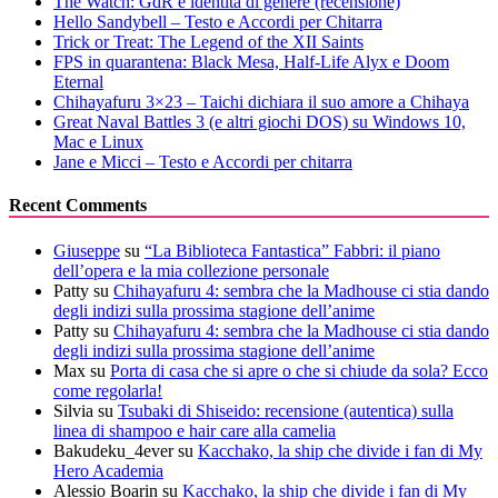
The Watch: GdR e identità di genere (recensione)
Hello Sandybell – Testo e Accordi per Chitarra
Trick or Treat: The Legend of the XII Saints
FPS in quarantena: Black Mesa, Half-Life Alyx e Doom
Eternal
Chihayafuru 3×23 – Taichi dichiara il suo amore a Chihaya
Great Naval Battles 3 (e altri giochi DOS) su Windows 10,
Mac e Linux
Jane e Micci – Testo e Accordi per chitarra
Recent Comments
Giuseppe
su
“La Biblioteca Fantastica” Fabbri: il piano
dell’opera e la mia collezione personale
Patty
su
Chihayafuru 4: sembra che la Madhouse ci stia dando
degli indizi sulla prossima stagione dell’anime
Patty
su
Chihayafuru 4: sembra che la Madhouse ci stia dando
degli indizi sulla prossima stagione dell’anime
Max
su
Porta di casa che si apre o che si chiude da sola? Ecco
come regolarla!
Silvia
su
Tsubaki di Shiseido: recensione (autentica) sulla
linea di shampoo e hair care alla camelia
Bakudeku_4ever
su
Kacchako, la ship che divide i fan di My
Hero Academia
Alessio Boarin
su
Kacchako, la ship che divide i fan di My