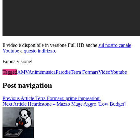
Il video è disponibile in versione Full HD anche
sul nostro canale
Youtube
a
questo indirizzo
.
Buona visione!
Tagged
AMV
Anime
musica
Parodie
Terra Formars
Video
Youtube
Post navigation
Previous Article
Terra Formars: prime impressioni
Next Article
Hearthstone – Mazzo Mage Aggro [Low Budget]