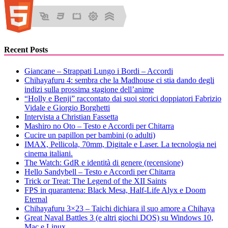
Recent Posts
Giancane – Strappati Lungo i Bordi – Accordi
Chihayafuru 4: sembra che la Madhouse ci stia dando degli
indizi sulla prossima stagione dell’anime
“Holly e Benji” raccontato dai suoi storici doppiatori Fabrizio
Vidale e Giorgio Borghetti
Intervista a Christian Fassetta
Mashiro no Oto – Testo e Accordi per Chitarra
Cucire un papillon per bambini (o adulti)
IMAX, Pellicola, 70mm, Digitale e Laser. La tecnologia nei
cinema italiani.
The Watch: GdR e identità di genere (recensione)
Hello Sandybell – Testo e Accordi per Chitarra
Trick or Treat: The Legend of the XII Saints
FPS in quarantena: Black Mesa, Half-Life Alyx e Doom
Eternal
Chihayafuru 3×23 – Taichi dichiara il suo amore a Chihaya
Great Naval Battles 3 (e altri giochi DOS) su Windows 10,
Mac e Linux