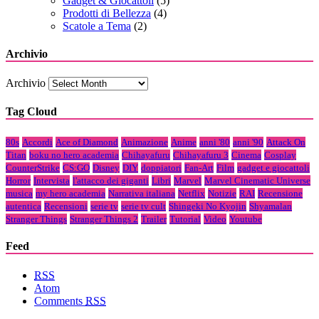
Gadget & Giocattoli
(5)
Prodotti di Bellezza
(4)
Scatole a Tema
(2)
Archivio
Archivio
Tag Cloud
80s
Accordi
Ace of Diamond
Animazione
Anime
anni '80
anni '90
Attack On
Titan
boku no hero academia
Chihayafuru
Chihayafuru 3
Cinema
Cosplay
CounterStrike
CS:GO
Disney
DIY
doppiatori
Fan-Art
Film
gadget e giocattoli
Horror
Intervista
l'attacco dei giganti
Libri
Marvel
Marvel Cinematic Universe
musica
my hero academia
Narrativa italiana
Netflix
Notizie
RAI
Recensione
autentica
Recensioni
serie tv
serie tv cult
Shingeki No Kyojin
Shyamalan
Stranger Things
Stranger Things 2
Trailer
Tutorial
Video
Youtube
Feed
RSS
Atom
Comments
RSS