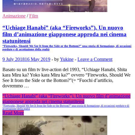
Animazione
/
Film
“Uchiage Hanabi” (aka “Fireworks”). Un nuovo
film d’animazione giapponese approda nei cinema
statunitensi
“Fireworks, Should We See It from the Side or the Bottom?” una storia di formazione, di occasioni
perdute e di accettazione della realtà
9 July 2018
16 May 2019
-
by
Yukine
-
Leave a Comment
Basato su un film tv live-action del 1993, “Uchiage Hanabi, Shita
kara Miru ka? Yoko kara Miru ka?” ovvero “Fireworks, Should We
See It from the Side or the Bottom?”(= “Fuochi d’artificio,
dovremmo …
“Uchiage Hanabi” (aka “Fireworks”). Un nuovo film d’animazione
giapponese approda nei cinema statunitensi
“Fireworks, Should We See It from the Side or the Bottom?” una storia di formazione, di occasioni perdute e di
accettazione della realtà
Read More