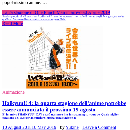
popolarissimo anime: …
La 2a stagione di One Punch Man in arrivo ad Aprile 2019
Sembra proprio che il prossimo Aprile sarà il mese dei supereroi: non solo il ritorno degli Avengers, ma anche
quello di Saitama e Genos contro un nuovo super-villain
Read More
Animazione
Haikyuu!! 4: la quarta stagione dell’anime potrebbe
essere annunciata il prossimo 19 agosto
E' in arrivo l'HAIKYUU!! DAY e sarà trasmesso live in streaming su youtube. Quale miglior
occasione del 19/8 per annunciare l'uscita della stagione 4?
10 August 2018
16 May 2019
-
by
Yukine
-
Leave a Comment