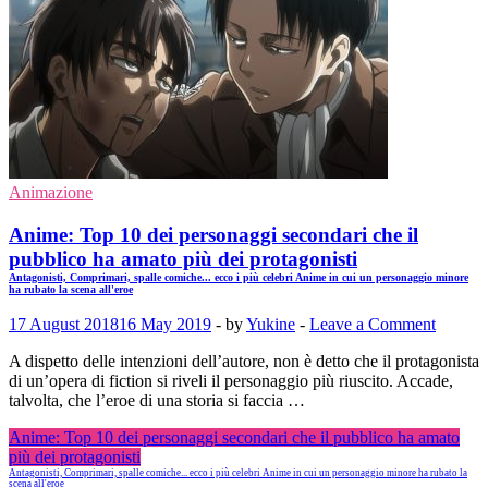
Animazione
Anime: Top 10 dei personaggi secondari che il
pubblico ha amato più dei protagonisti
Antagonisti, Comprimari, spalle comiche... ecco i più celebri Anime in cui un personaggio minore
ha rubato la scena all'eroe
17 August 2018
16 May 2019
-
by
Yukine
-
Leave a Comment
A dispetto delle intenzioni dell’autore, non è detto che il protagonista
di un’opera di fiction si riveli il personaggio più riuscito. Accade,
talvolta, che l’eroe di una storia si faccia …
Anime: Top 10 dei personaggi secondari che il pubblico ha amato
più dei protagonisti
Antagonisti, Comprimari, spalle comiche... ecco i più celebri Anime in cui un personaggio minore ha rubato la
scena all'eroe