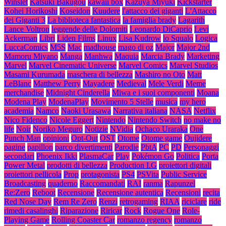
Winslet
Katsuki Bakugou
kawaii box
Kazuya Miyuki
Kickstarter
Kohei Horikoshi
Koseidon
Kuudere
l'attacco dei giganti
L'Attacco
dei Giganti 3
La biblioteca fantastica
la famiglia brady
Lagarith
Lance Voltron
leggende delle Dolomiti
Leonardo DiCaprio
Levi
Ackerman
Libri
Liden Films
Linux
Lisa Kudrow
lo Squalo
Logica
LuccaComics
M5S
Mac
madhouse
mago di oz
Major
Major 2nd
Mamoru Miyano
Manga
Manhwa
Maquia
Marcia Brady
Marketing
Marvel
Marvel Cinematic Universe
Marvel Comics
Marvel Studios
Masami Kurumada
maschera di bellezza
Mashiro no Oto
Matt
LeBlanc
Matthew Perry
Mayadere
Medieval
Mele Verdi
Meme
merchandise
Midnight Cinderella
Miwa e i suoi componenti
Moana
Modena Play
ModenaPlay
Movimento 5 Stelle
musica
my hero
academia
Namco
Naoki Urasawa
Narrativa italiana
NASA
Netflix
Nico Fidenco
Nicole Eggert
Nintendo
Nintendo Switch
no make no
life
Noir
Noriko Meguro
Notizie
NVidia
Ochaco Uraraka
One
Punch Man
opinioni
Opt-Out
OST
Otome
Otome game
Oujidere
pagine
papillon
parco divertimenti
Parodie
PbtA
PC
PD
Personaggi
secondari
Phoenix Ikki
PlasmaCar
Play
Pokémon Go
Politica
Porta
Power Metal
prodotti di bellezza
Production I.G
proiettori digitali
proiettori pellicola
Prop
protagonista
PS4
PSVita
Public Service
Broadcasting
quaderno
Raccomandati
RAI
ranma
Rapunzel
Re:Zero
Reboot
Recensione
Recensione autentica
Recensioni
recita
Red Nose Day
Rem Re Zero
Renzi
retrogaming
RIAA
riciclare
ride
rimedi casalinghi
Riparazione
Riricar
Rock
Rogue One
Role-
Playing Game
Rolling Coaster Car
romanzo regency
romanzo