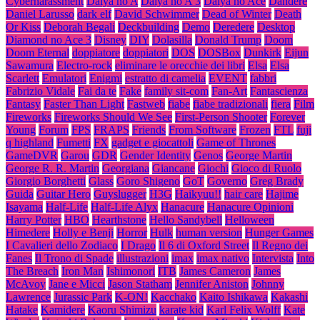
Cyberharassment
Daiya no A
Daiya no A 3
Daiya no Ace
Dandere
Daniel Larusso
dark elf
David Schwimmer
Dead of Winter
Death
Or Kiss
Deborah Begali
Deckbuilding
Demo
Deredere
Desktop
Diamond no Ace 3
Disney
DIY
Dolasilla
Donald Trump
Doom
Doom Eternal
doppiatore
doppiatori
DOS
DOSBox
Dunkirk
Eijun
Sawamura
Electro-rock
eliminare le orecchie dei libri
Elsa
Elsa
Scarlett
Emulatori
Enigmi
estratto di camelia
EVENT
fabbri
Fabrizio Vidale
Fai da te
Fake
family sit-com
Fan-Art
Fantascienza
Fantasy
Faster Than Light
Fastweb
fiabe
fiabe tradizionali
fiera
Film
Fireworks
Fireworks Should We See
First-Person Shooter
Forever
Young
Forum
FPS
FRAPS
Friends
From Software
Frozen
FTL
fuji
q highland
Fumetti
FX
gadget e giocattoli
Game of Thrones
GameDVR
Garou
GDR
Gender Identity
Genos
George Martin
George R. R. Martin
Georgiana
Giancane
Giochi
Gioco di Ruolo
Giorgio Borghetti
Glass
Goro Shigeno
GoT
Governo
Greg Brady
Guida
Guitar Hero
Guyslugger
H3G
Haikyuu!!
hair care
Hajime
Isayama
Half-Life
Half-Life Alyx
Hanacure
Hanacure Opinioni
Harry Potter
HBO
Hearthstone
Hello Sandybell
Helloween
Himedere
Holly e Benji
Horror
Hulk
human version
Hunger Games
I Cavalieri dello Zodiaco
I Drago
Il 6 di Oxford Street
Il Regno dei
Fanes
Il Trono di Spade
illustrazioni
imax
imax nativo
Intervista
Into
The Breach
Iron Man
Ishimonori
ITB
James Cameron
James
McAvoy
Jane e Micci
Jason Statham
Jennifer Aniston
Johnny
Lawrence
Jurassic Park
K-ON!
Kacchako
Kaito Ishikawa
Kakashi
Hatake
Kamidere
Kaoru Shimizu
karate kid
Karl Felix Wolff
Kate