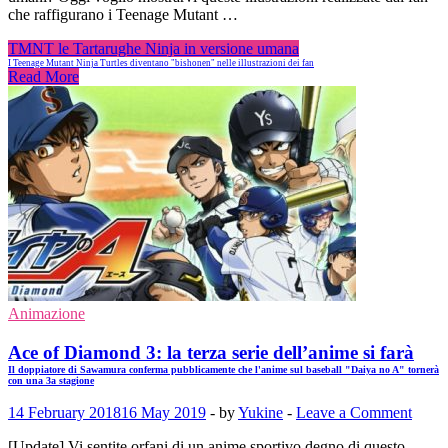
che raffigurano i Teenage Mutant …
TMNT le Tartarughe Ninja in versione umana
I Teenage Mutant Ninja Turtles diventano "bishonen" nelle illustrazioni dei fan
Read More
Animazione
Ace of Diamond 3: la terza serie dell’anime si farà
Il doppiatore di Sawamura conferma pubblicamente che l'anime sul baseball "Daiya no A" tornerà
con una 3a stagione
14 February 2018
16 May 2019
-
by
Yukine
-
Leave a Comment
[Update] Vi sentite orfani di un anime sportivo degno di questo