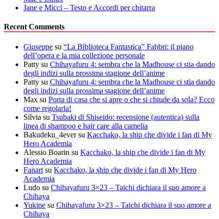
Jane e Micci – Testo e Accordi per chitarra
Recent Comments
Giuseppe
su
“La Biblioteca Fantastica” Fabbri: il piano
dell’opera e la mia collezione personale
Patty
su
Chihayafuru 4: sembra che la Madhouse ci stia dando
degli indizi sulla prossima stagione dell’anime
Patty
su
Chihayafuru 4: sembra che la Madhouse ci stia dando
degli indizi sulla prossima stagione dell’anime
Max
su
Porta di casa che si apre o che si chiude da sola? Ecco
come regolarla!
Silvia
su
Tsubaki di Shiseido: recensione (autentica) sulla
linea di shampoo e hair care alla camelia
Bakudeku_4ever
su
Kacchako, la ship che divide i fan di My
Hero Academia
Alessio Boarin
su
Kacchako, la ship che divide i fan di My
Hero Academia
Fanart
su
Kacchako, la ship che divide i fan di My Hero
Academia
Ludo
su
Chihayafuru 3×23 – Taichi dichiara il suo amore a
Chihaya
Yukine
su
Chihayafuru 3×23 – Taichi dichiara il suo amore a
Chihaya