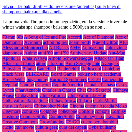
Silvia
-
Tsubaki di Shiseido: recensione (autentica) sulla linea di
shampoo e hair care alla camelia
La prima volta l'ho preso in un negozietto, era la versione invernale
winter waist spa shampoo+balsamo a 5000yen se non…
70 mm
80s
A Song of Ice and Fire
Accordi
Ace of Diamond
Ace of
Diamond 3
Acronimi
action figures
adam brody
Age of Ultron
AIG
Alessandra Montrucchio
All Blacks
AMV
Animazione
animazione
giapponese
Anime
anni '80
anni '90
Anniversary Update
Ant-Man
Apollo 11
Arata Wataya
Arnold Schwarzenegger
Attack On Titan
Attack on Titan 3
attore
attrazioni
Auto Serpeggiante
Avengers
Babysitter
Bandai
Battlefield
Battlefield 1
Berlusconi
bishiebox
Black Mesa
BLIZZARD
Board Games
boku no hero academia
Bruce Willis
bugs bunny
Burnout Syndromes
C3139
Camera dei
Deputati
Canone
Capcom
Captain America
Captain Tsubasa
Casey
Lynch
Char Aznable
Charles in Charge
Chat
Che Segreto!
Chihaya
Ayase
Chihayafuru
Chihayafuru 3
Chihayafuru 3a serie
Chihayafuru 3a stagione
Chihayafuru 4
Chitarra
Chris Martin
christian fassetta
Christopher Nolan
Cinema
cinema Arcadia Melzo
Claymore
cobra kai
Coldplay
collezione
Console
copione
Cosplay
Costume
Counter-Strike
CounterStrike
Courteney Cox
cravattino
Creative Commons
Crowfunding
CS:GO
cucire per i bambini
cucito
cult movie
cultura geek
cura dei capelli
Cyberbullismo