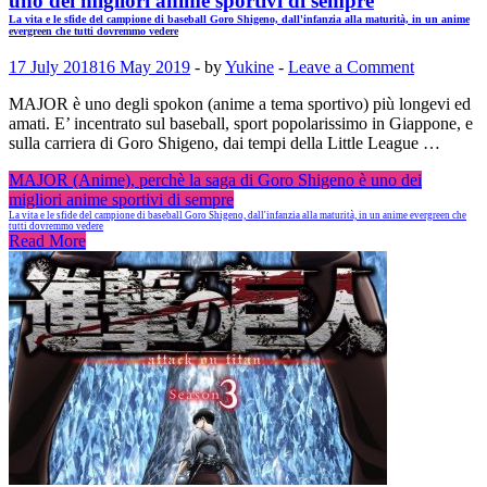
uno dei migliori anime sportivi di sempre
La vita e le sfide del campione di baseball Goro Shigeno, dall'infanzia alla maturità, in un anime
evergreen che tutti dovremmo vedere
17 July 2018
16 May 2019
-
by
Yukine
-
Leave a Comment
MAJOR è uno degli spokon (anime a tema sportivo) più longevi ed
amati. E’ incentrato sul baseball, sport popolarissimo in Giappone, e
sulla carriera di Goro Shigeno, dai tempi della Little League …
MAJOR (Anime), perchè la saga di Goro Shigeno è uno dei
migliori anime sportivi di sempre
La vita e le sfide del campione di baseball Goro Shigeno, dall'infanzia alla maturità, in un anime evergreen che
tutti dovremmo vedere
Read More