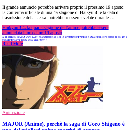
Il grande annuncio potrebbe arrivare proprio il prossimo 19 agosto:
la conferma ufficiale di una 4a stagione di Haikyuu!! e la data di
trasmissione della stessa potrebbero essere svelate durante …
Haikyuu!! 4: la quarta stagione dell’anime potrebbe essere
annunciata il prossimo 19 agosto
E' in arrivo l'HAIKYUU!! DAY e sarà trasmesso live in streaming su youtube. Quale miglior occasione del 19/8
per annunciare l'uscita della stagione 4?
Read More
Animazione
MAJOR (Anime), perchè la saga di Goro Shigeno è