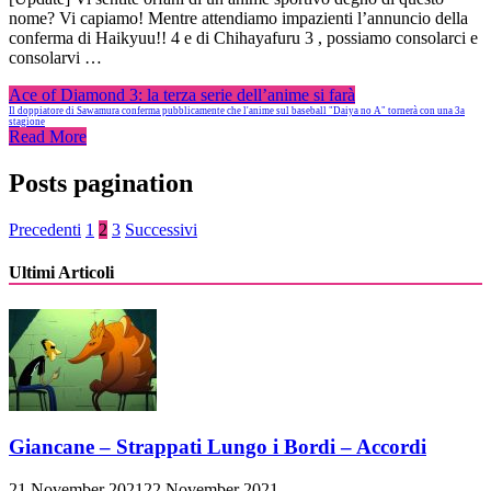
nome? Vi capiamo! Mentre attendiamo impazienti l’annuncio della
conferma di Haikyuu!! 4 e di Chihayafuru 3 , possiamo consolarci e
consolarvi …
Ace of Diamond 3: la terza serie dell’anime si farà
Il doppiatore di Sawamura conferma pubblicamente che l'anime sul baseball "Daiya no A" tornerà con una 3a
stagione
Read More
Posts pagination
Precedenti
1
2
3
Successivi
Ultimi Articoli
Giancane – Strappati Lungo i Bordi – Accordi
21 November 2021
22 November 2021