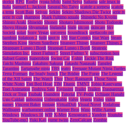
storico
RPG
Rugby
ryoga hibiki
Saint Seiya
Saitama
sale imax in
Italia
Samuel L. Jackson
Sasurai No Taiyo
scatole a sorpesa
scatole
a tema
Scott Baio
Seiyuu
Sekiro
Sekiro Shadows Die Twice
serie tv
serie tv cult
shampoo
Shark l'ultimo squalo
Shingeki No Kyojin
Shingo Araki
Shiseido
Shonen
Shotaro Ishimonori
Shoto Todoroki
Shoyo Hinata
Shyamalan
Siglandia
Sigle
sitcom
skincare
Sky
Società
solari
Sony Vegas
sorceress
Soundtrack
spettacolo per
bambini
Splatoon 2
Split
spot tv
SSI
Star Comics
Star Wars
Steam
Stephen King
Steven Spielberg
Stranger Things
Stranger Things 2
Strappare Lungo i Bordi
Strappati Lungo i Bordi
Strategic
Simulation Inc.
Street Fighter 5
Street Fighter V
subscription box
Subset Games
Superobots
Swing Car
T-shirt
Tackle The Risk
Taichi Mashima
Takahiro Sakurai
Takashi Nagasaki
Tangled
Tarantino
Tartarughe ninja
TBS
teatro
Teenage Mutant Ninja Turtles
Terra Formars
the brady bunch
The Bridge
The Forge
The Legend
of the XII Saints
The Watch
Thor
Thor: Ragnarok
Those Snow
White Notes
Tigi Bed Head
TIM
Titanic
TMNT
Tobio Kageyama
Toei Animation
Toshiya Sato
Toyissimi
Trailer
Trailers
Trasparenza
Trick or Treat
Tsubaki
Tsundere
Tutorial
TV-Pedia
Uchiage Hanabi
Ugo Caldari
unboxing
Unbreakable
Valve
Vegeta
Video
video
games
Vincent Baker
vintage
VirtualDub
Visual Novel
Vodafone
Wallpaper
warhammer online
Warner Bros
Waso
Willie Aames
Windows
Windows 10
WIP
X-Men
Xenogears 2
Yandere
Youtube
YouTube-mp3
Yuki Kaji
yume twins
ZeroCalcare
Zombie