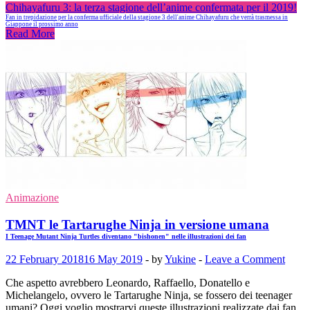
Chihayafuru 3: la terza stagione dell’anime confermata per il 2019!
Fan in trepidazione per la conferma ufficiale della stagione 3 dell'anime Chihayafuru che verrà trasmessa in
Giappone il prossimo anno
Read More
Animazione
TMNT le Tartarughe Ninja in versione umana
I Teenage Mutant Ninja Turtles diventano "bishonen" nelle illustrazioni dei fan
22 February 2018
16 May 2019
-
by
Yukine
-
Leave a Comment
Che aspetto avrebbero Leonardo, Raffaello, Donatello e
Michelangelo, ovvero le Tartarughe Ninja, se fossero dei teenager
umani? Oggi voglio mostrarvi queste illustrazioni realizzate dai fan