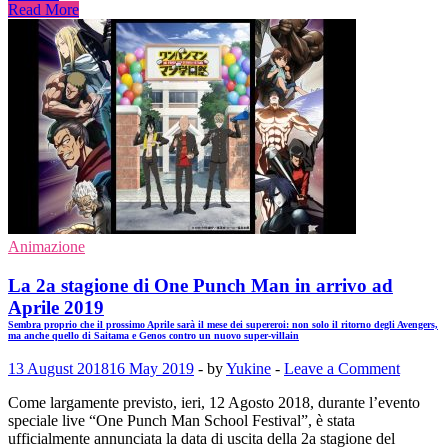
Read More
Animazione
La 2a stagione di One Punch Man in arrivo ad
Aprile 2019
Sembra proprio che il prossimo Aprile sarà il mese dei supereroi: non solo il ritorno degli Avengers,
ma anche quello di Saitama e Genos contro un nuovo super-villain
13 August 2018
16 May 2019
-
by
Yukine
-
Leave a Comment
Come largamente previsto, ieri, 12 Agosto 2018, durante l’evento
speciale live “One Punch Man School Festival”, è stata
ufficialmente annunciata la data di uscita della 2a stagione del